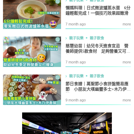
親子玩樂
親子飲食
懶媽料理｜日式微波爐蒸水蛋 6分
鐘輕鬆完成！一個技巧效果超嫩滑
7 month ago
more
親子玩樂
親子飲食
慈慧幼苗｜幼兒冬天進食宜忌 營
養師提供5款食材 足夠營養又可暖
身
7 month ago
more
親子玩樂
親子飲食
節日食譜｜萬聖節小食拼盤簡易應
節 小朋友大嘆幽靈多士+木乃伊香
腸
9 month ago
more