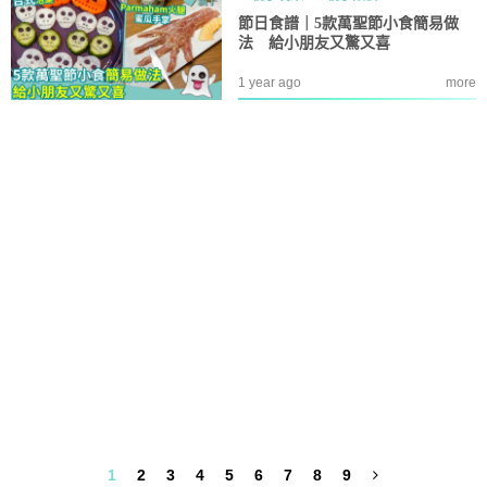
節日食譜｜5款萬聖節小食簡易做
法 給小朋友又驚又喜
1 year ago
more
1
2
3
4
5
6
7
8
9