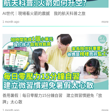
AI世代｜現場看火箭的震撼 我的航天科普之旅
1 month ago
more
善用暑假｜每日零壓力15分鐘自習 建立微習慣避免「放
䠋」太心散
1 month ago
more