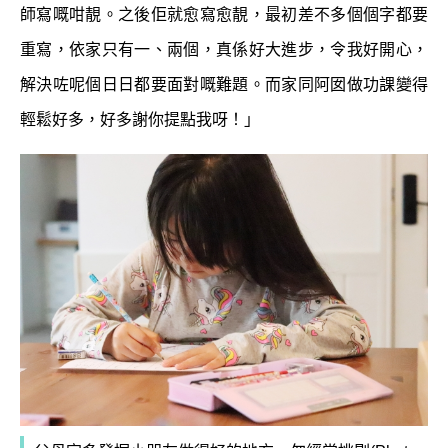
師寫嘅咁靚。之後佢就愈寫愈靚，最初差不多個個字都要
重寫，依家只有一、兩個，真係好大進步，令我好開心，
解決咗呢個日日都要面對嘅難題。而家同阿囡做功課變得
輕鬆好多，好多謝你提點我呀！」