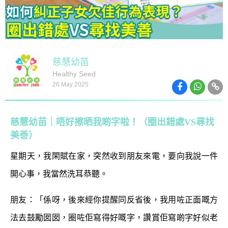
慈慧幼苗
Healthy Seed
26 May 2025
慈慧幼苗｜唔好擦晒我啲字啦！（圈出錯處VS尋找
美善）
星期天，我閑賦在家，突然收到朋友來電，要向我說一件
開心事，我當然洗耳恭聽。
朋友：「係呀，後來經你提醒同反省後，我用咗正面嘅方
法去鼓勵囡囡，圈咗佢寫得好嘅字，讚賞佢寫啲字好似老