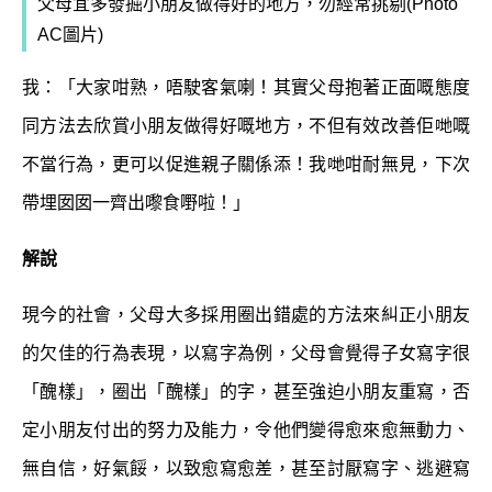
父母宜多發掘小朋友做得好的地方，勿經常挑剔
(Photo
AC圖片)
我：「大家咁熟，唔駛客氣喇！其實父母抱著正面嘅態度
同方法去欣賞小朋友做得好嘅地方，不但有效改善佢哋嘅
不當行為，更可以促進親子關係添！我哋咁耐無見，下次
帶埋囡囡一齊出嚟食嘢啦！」
解說
現今的社會，父母大多採用圈出錯處的方法來糾正小朋友
的欠佳的行為表現，以寫字為例，父母會覺得子女寫字很
「醜樣」，圈出「醜樣」的字，甚至強迫小朋友重寫，否
定小朋友付出的努力及能力，令他們變得愈來愈無動力、
無自信，好氣餒，以致愈寫愈差，甚至討厭寫字、逃避寫