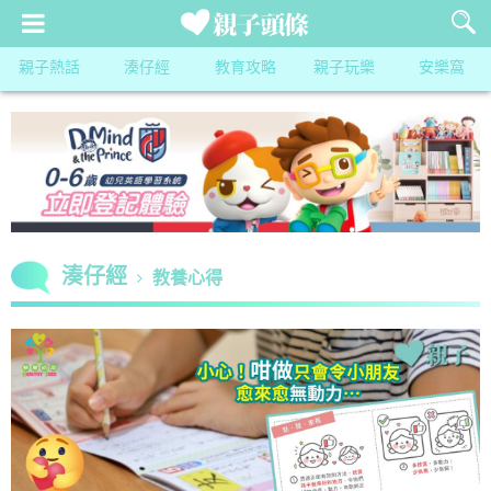
親子熱話
湊仔經
教育攻略
親子玩樂
安樂窩
湊仔經
教養心得