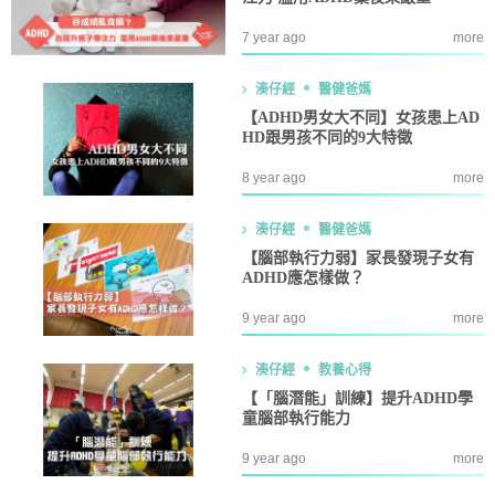
7 year ago
more
湊仔經
醫健爸媽
【ADHD男女大不同】女孩患上AD
HD跟男孩不同的9大特徵
8 year ago
more
湊仔經
醫健爸媽
【腦部執行力弱】家長發現子女有
ADHD應怎樣做？
9 year ago
more
湊仔經
教養心得
【「腦潛能」訓練】提升ADHD學
童腦部執行能力
9 year ago
more