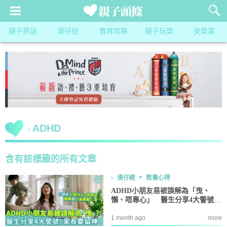
親子熱話
湊仔經
教育攻略
親子玩樂
安樂窩
ADHD
含有該標籤的所有文章
湊仔經
教養心得
ADHD小朋友易被誤解為「曳、
懶、唔專心」 醫生分享4大警號家
長要留神
1 month ago
more