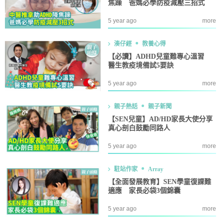
焦躁 爸媽必學防疫減壓三招式
5 year ago
more
湊仔經
教養心得
【必讀】ADHD兒童難專心溫習
醫生教疫境備試5要訣
5 year ago
more
親子熱話
親子新聞
【SEN兒童】AD/HD家長大使分享
真心剖白鼓勵同路人
5 year ago
more
駐站作家
Array
【全面發展教育】SEN學童復課難
適應 家長必袋3個錦囊
5 year ago
more