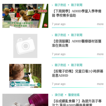
親子熱話
親子新聞
【下周開學】ADHD學童入學準備
弱 學校需多協助
7 year ago
more
親子熱話
親子新聞
【毋須服藥】ADHD醫療器材首獲
准在美出售
7 year ago
more
親子熱話
親子新聞
【拒電子奶嘴】兒童日看2小時屏幕
易患ADHD
7 year ago
more
湊仔經
醫健爸媽
【谷成績亂食藥？】為提升孩子專
注力 濫用ADHD藥後果嚴重