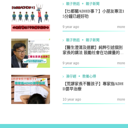
親子熱話
親子新聞
【乜都關ADHD事？】小朋友專注1
5分鐘已經好叻
9 year ago
more
親子熱話
親子新聞
【醫生澄清及道歉】純粹引述個別
家長的講法 鼓勵社會在功課量的問
題上入手
9 year ago
more
湊仔經
教養心得
【荒謬家長不醫孩子】專家指ADH
D要早治療
10 year ago
more