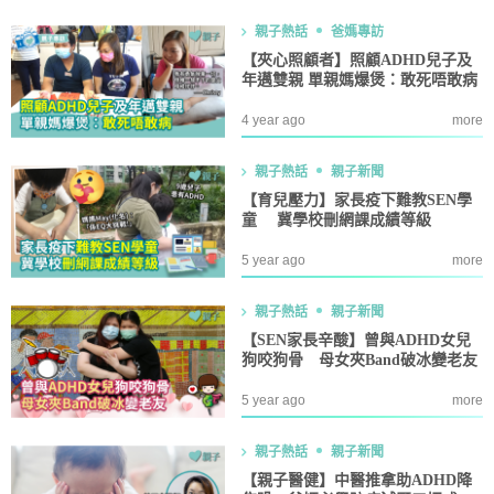
親子熱話
爸媽專訪
【夾心照顧者】照顧ADHD兒子及
年邁雙親 單親媽爆煲：敢死唔敢病
4 year ago
more
親子熱話
親子新聞
【育兒壓力】家長疫下難教SEN學
童 冀學校刪網課成績等級
5 year ago
more
親子熱話
親子新聞
【SEN家長辛酸】曾與ADHD女兒
狗咬狗骨 母女夾Band破冰變老友
5 year ago
more
親子熱話
親子新聞
【親子醫健】中醫推拿助ADHD降