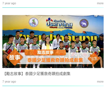
7 year ago
more
【勵志故事】泰國少足獲救奇蹟拍成劇集
7 year ago
more