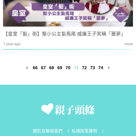
【皇室「髮」術】幫小公主紮馬尾 威廉王子笑稱「噩夢」
7 year ago
more
66
67
68
69
70
71
72
73
74
關於及聯絡我們
|
私隱政策聲明
|