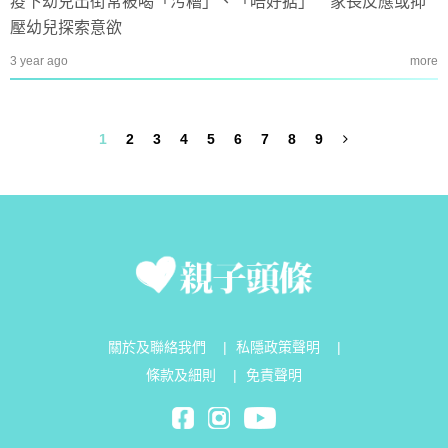
疫下幼兒出街常被喝「污糟」、「唔好掂」 家長反應或抑
壓幼兒探索意欲
3 year ago
more
1
2
3
4
5
6
7
8
9
關於及聯絡我們
|
私隱政策聲明
|
條款及細則
|
免責聲明