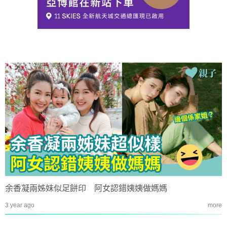
余香凝兩姊妹似足餅印 阿女認錯姨姨做媽媽
3 year ago
more