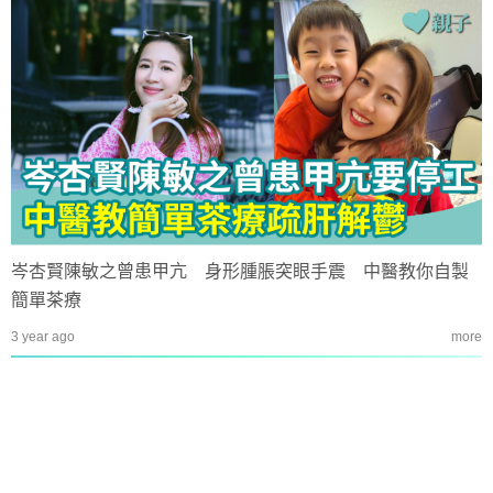
岑杏賢陳敏之曾患甲亢 身形腫脹突眼手震 中醫教你自製
簡單茶療
3 year ago
more