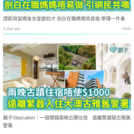
譚凱琪當媽後女皇變奴才 剖白在職媽媽唔易做 學懂一件事
3 year ago
more
親子Staycation｜一個價錢兩晚古蹟住宿 遠離繁囂瞓古雅舊
警署