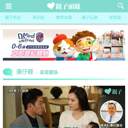
親子熱話
湊仔經
教育攻略
親子玩樂
安樂窩
湊仔經
家庭關係