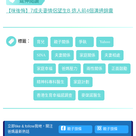
延伸閱讀
【咪後悔】7成夫妻情侶望生B 造人前4個溝通錦囊
標籤：
育兒
親子關係
爭執
Yahoo
SINA
夫妻關係
家庭關係
夫妻相處
家庭幸福
爸媽壓力
兩性關係
正面鼓勵
精神科專科醫生
家庭計劃
香港生育幸福感調查
麥棨諾醫生
立即like & follow我哋，關注
親子頭條
親子頭條
爸媽最新熱話