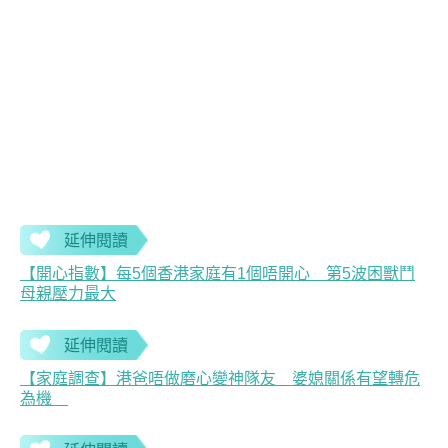
延伸閱讀
【開心指數】每5個香港家庭有1個唔開心 第5波困獸鬥
母親壓力最大
延伸閱讀
【家庭調查】港爸唔做磨心變神隊友 婆媳關係有望轉危
為機