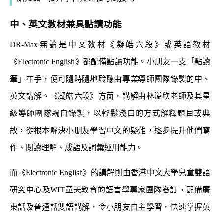
中、英文教材兼具點讀功能
DR-Max無論是中文教材《凝皓六段》或英語教材
《Electronic English》都配備點讀功能。小朋友一支「點讀
筆」在手，便可隨時隨地聆聽由專業導師團隊錄製的中、
英文講解。《凝皓六段》方面，講解由林溢欣老師及其星
級導師團隊親自錄製，以輕鬆淺白的方式解釋題目或典
故，從根本解決小朋友學習中文的疑難，逐步提升他們寫
作、閱讀理解、成語及詞彙運用能力。
而《Electronic English》的講解則由香港中文大學兒童雙語
研究中心及WIT童天教育的語言學專家團隊審訂，配備廣
東話及普通話雙語講解，令小朋友自主學習，快速掌握英