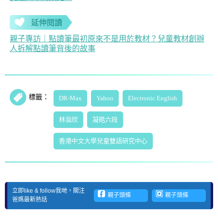
延伸閱讀
親子專訪｜點讀筆最初原來不是用於教材？兒童教材創辦
人拆解點讀筆背後的故事
標籤：
DR-Max
Yahoo
Electronic English
林溢欣
凝皓六段
香港中文大學兒童雙語研究中心
立即like & follow我哋，關注
親子頭條
親子頭條
爸媽最新熱話