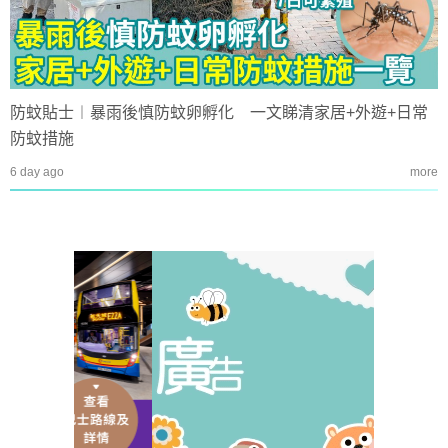
防蚊貼士︱暴雨後慎防蚊卵孵化 一文睇清家居+外遊+日常
防蚊措施
6 day ago
more