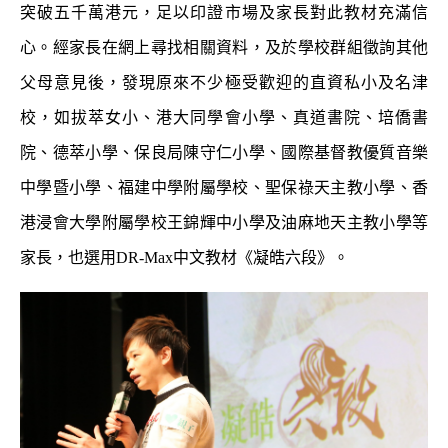
突破五千萬港元，足以印證市場及家長對此教材充滿信
心。經家長在網上尋找相關資料，及於學校群組徵詢其他
父母意見後，發現原來不少極受歡迎的直資私小及名津
校，如拔萃女小、港大同學會小學、真道書院、培僑書
院、德萃小學、保良局陳守仁小學、國際基督教優質音樂
中學暨小學、福建中學附屬學校、聖保祿天主教小學、香
港浸會大學附屬學校王錦輝中小學及油麻地天主教小學等
家長，也選用DR-Max中文教材《凝皓六段》。