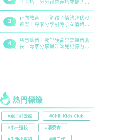
「乖巧」分分鐘會弄巧成拙？專
錯誤 留意
家建議正向管教5大關鍵
分機會
正向教育｜了解孩子情緒起伏沒
最新小學排名
3
3
難度！專家分享引導子女情緒降
排行榜！附
溫之法
訊
慈慧幼苗｜死記硬背只會揠苗助
大埔舊墟公立
4
4
長 專家分享提升幼兒記憶力5
領創新理財
大竅門
才兼備
熱門標籤
#親子好去處
#Chill Kids Club
#小一選校
#消委會
#生活小百科
#星二代