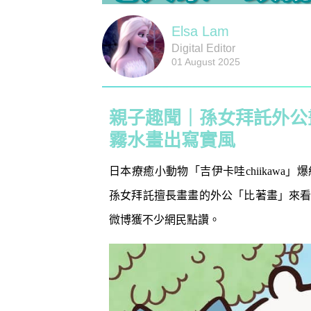
Elsa Lam
Digital Editor
01 August 2025
親子趣聞｜孫女拜託外公畫爆
霧水畫出寫實風
日本療癒小動物「吉伊卡哇chiikaw
孫女拜託擅長畫畫的外公「比著畫」來
微博獲不少網民點讚。
防潮濕｜日
1
小貼士 風
吸濕法寶不能
生活小百科
2