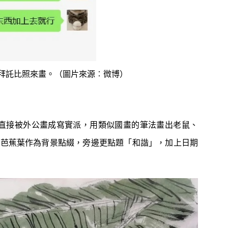
拜託比照來畫。（圖片來源︰微博）
三人組直接被外公畫成寫實派，用類似國畫的筆法畫出老鼠、
個芭蕉葉作為背景點綴，旁邊更點題「和諧」，加上日期