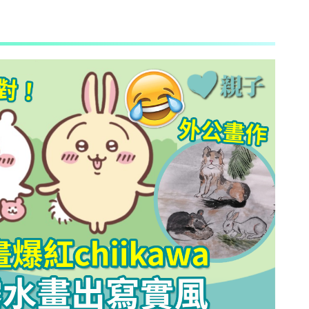
AI + 教
心理學家王凱瑞 (CARREY WONG)
ALLIE保寶小教室
DR-MAX教材大王
D MIND & THE PRINCE
更多作家