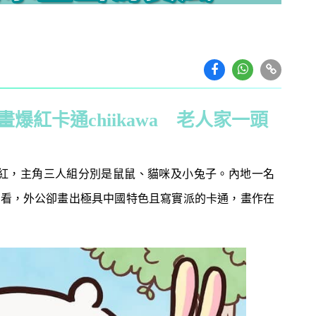
紅卡通chiikawa 老人家一頭
a」爆紅，主角三人組分別是鼠鼠、貓咪及小兔子。內地一名
看看，外公卻畫出極具中國特色且寫實派的卡通，畫作在
教育攻略
親子玩樂
安樂窩
親子熱
本專家教家居防霉菌
第十七屆「香港盃外交知識競
1
扇擺位有技巧 這件
賽」報名反應熱烈 參賽學校學
缺 ！
生人數再創歷史新高！
｜洗碗後海綿上殘留
免費參加｜2025-26「田叔叔英
2