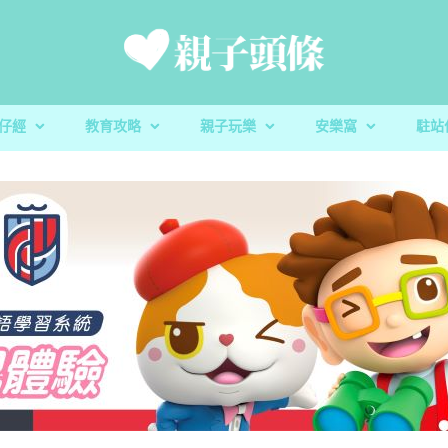
仔經
教育攻略
親子玩樂
安樂窩
駐站
新手爸媽
親子好去處
家庭置業
滋養童心
親子共讀
醫健爸媽
親子飲食
生活小百科
「大粒 MAC 教室」閱讀計劃及「語文的生命」書櫃捐贈
校園生活
家庭關係
親子玩意
香港小童群益會
升學指南
毛孩子
心測開箱
慈慧幼苗
殘酷虐兒｜5歲男童餓死虐待案 母判囚22年！官斥殘
AI世代｜AI都可以幫手？讓小朋友
玩具圖書館｜車車迷必
蔬菜貯存｜食前先好洗
AI世代｜AI都可以
樂善堂梁銶琚學校（
教養心得
辰民爸爸
虐「泯滅良知」
魄
安全
魄
定STEAM教學成果