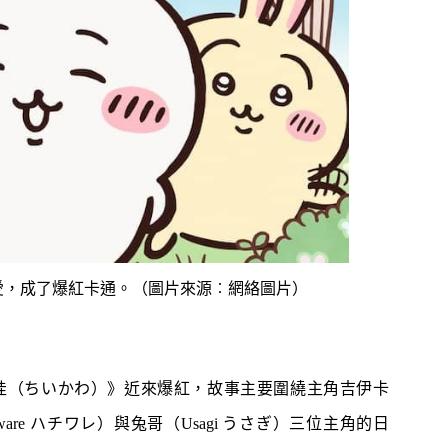
題？ 日本家居清潔大
語閱讀計劃」正式公開招募！累
！
積受惠達118,000家庭
｜4大對付天花板+牆
女青研究近半SEN兒童家長曾遭
3
 漂白水是抽濕除霉
不友善對待 家長︰望旁觀者包
容勿放上網公審
開洗衣機前用一物浸
親子熱話｜幼稚園門外現「BB
4
然令白襪光潔如新？
車龍」！網民：細到唔識行？
奇偏方
｜塑膠保鮮盒洗極都
11.1起未滿8歲及身高1.35米以
5
分享3大除味法寶
下兒童 坐私家車須強制用兒童
座椅
型可愛，成了爆紅卡通。（圖片來源︰網絡圖片）
哇（ちいかわ）》近來爆紅，故事主要圍繞主角吉伊卡
chiware ハチワレ）與兔哥（Usagi うさぎ）三位主角的日