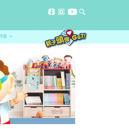
作家
計劃
忍刻意施
在暑假保持學習動力與健康體
玩必讀！小卡車系列繪本 + 遊戲
？食安中心教路自製冷藏蔬菜做1步驟更
幫手？讓小朋友在暑假保持學習動力與健康體
分校）｜女教師奪行政長官卓越教學獎 肯