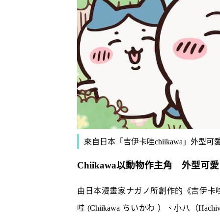
泡泡有無問
牌這樣回應
除霉菌貼士
3
身發霉方法
法寶？！
白襪救星｜
4
泡 成份天
另附日本神
清潔小貼士
5
有味 日本人
來自日本「吉伊卡哇chiikawa」外
Chiikawa以動物作主角 外型可愛
由日本漫畫家ナガノ所創作的《吉伊卡
哇 (Chiikawa ちいかわ ）、小八（Ha