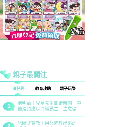
親子最關注
話
湊仔經
教育攻略
親子玩樂
安樂窩
親子熱話
清明節｜兒童養生關鍵時期 中
救世軍田家
1
1
醫建議應以清補爲主 注意健脾
育、以「體
祛濕
學生齊參加
恐嚇式管教｜用恐懼教出來的
備戰測考｜
2
2