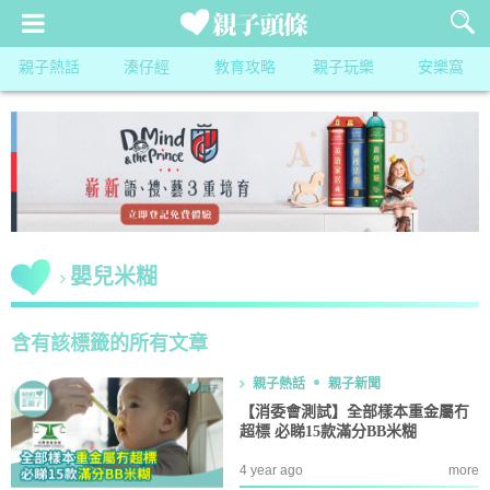
親子熱話
湊仔經
教育攻略
親子玩樂
安樂窩
嬰兒米糊
含有該標籤的所有文章
親子熱話
親子新聞
【消委會測試】全部樣本重金屬冇
超標 必睇15款滿分BB米糊
4 year ago
more