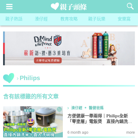
親子熱話
湊仔經
教育攻略
親子玩樂
安樂窩
Philips
含有該標籤的所有文章
湊仔經
醫健爸媽
方便健康一舉兩得｜Philips全新
「零塗層」電飯煲 直接內鍋洗米
＋直入洗碗機
6 month ago
more