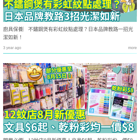
廚具保養︳不鏽鋼煲有彩虹紋點處理？日本品牌教路一招光
潔如新！
3 year ago
more