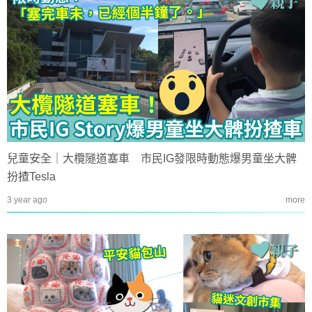
兒童安全｜大欖隧道塞車 市民IG發限時動態爆男童坐大髀
扮揸Tesla
3 year ago
more