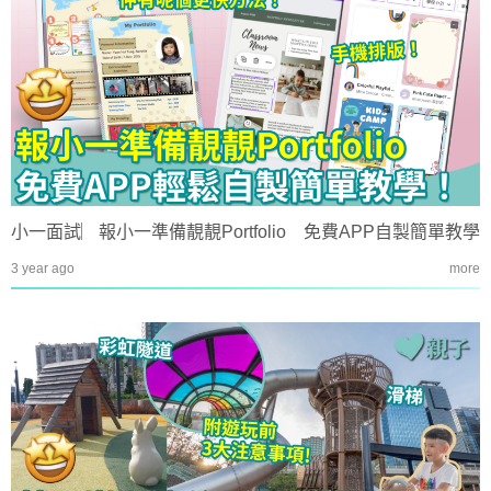
小一面試︳報小一準備靚靚Portfolio 免費APP自製簡單教學
3 year ago
more