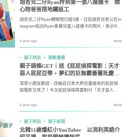
胡杏兒二仔Ryan拎到第一張八達通卡 開
心陪爸爸搭地鐵返工
胡杏兒二仔Ryan轉眼間已經3歲，日前胡杏兒老公在In
stagram貼出Ryan拿著兒童八達通卡的照片，表示Rya
n已經3歲，夠歲數獲得第一張八達通卡，還表示仔仔
陪爸爸搭地鐵番工，隔空向老婆大讚仔仔：好聽話。
4 year ago
more
親子熱話
著數優惠
親子頭條GET｜送《屁屁偵探電影：天才
惡人屁屁亞蒂 + 夢幻的巨無霸番薯批慶
典》換票證50張
深受小朋友歡迎、改編自日本大熱兒童繪本的屁屁偵
探電影又來了！今次屁屁偵探將要對付「天才惡人屁
屁亞蒂」，大家準備好未？一齊跟屁屁偵探查案啦！
4 year ago
more
親子熱話
親子新聞
北韓11歲爆紅小YouTuber 以流利英語介