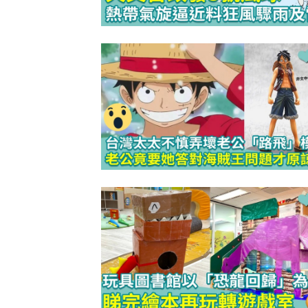
防潮濕｜日
1
小貼士 風
吸濕法寶不能
生活小百科
2
泡泡有無問
牌這樣回應
除霉菌貼士
3
身發霉方法
法寶？！
白襪救星｜
4
泡 成份天
另附日本神
清潔小貼士
5
有味 日本人