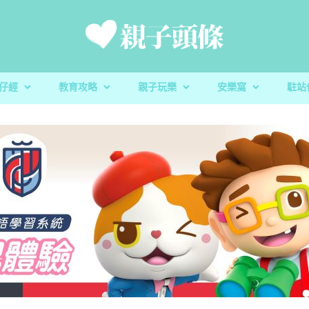
仔經
教育攻略
親子玩樂
安樂窩
駐站
新手爸媽
親子好去處
家庭置業
滋養童心
親子共讀
醫健爸媽
親子飲食
生活小百科
「大粒 MAC 教室」閱讀計劃及「語文的生命」書櫃捐贈
校園生活
家庭關係
親子玩意
香港小童群益會
升學指南
毛孩子
心測開箱
慈慧幼苗
殘酷虐兒｜5歲男童餓死虐待案 母判囚22年！官斥殘
家長健康｜湊仔引發周身痛症？物理治療
玩具圖書館｜車車迷必
蔬菜貯存｜食前先好洗
DSE放榜｜給家長的
校園生活｜明愛元朗
教養心得
辰民爸爸
虐「泯滅良知」
理肌肉骨骼問題
安全
能 多元成就未來