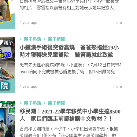
日前孫慧雪於社交平台開心分享與仔仔Riley一起獲獎
的相片。雪雪指以前曾有相士對她表示她年紀愈大，
運勢會愈好，仲會有愈多的獲獎機會，結果連她自己
也想不到，所講的不是演藝上的獎項，而是跟兒子一
4 year ago
more
起奪得的親子獎！
親子熱話
親子新聞
小鐵漢手術後突發高燒 爸爸怒指經19小
時才獲轉送兒童醫院 醫管局就此致歉
患有先天性心臟病的5歲「小鐵漢」，7月12日在爸爸J
ayco陪同下完成機械心瓣更換手術。但15日離開兒童
醫院後，前天（26日）開始發燒，父母擔心是術後併
發症，於是即送他去就近的天水圍醫院看急症。小鐵
4 year ago
more
漢爸爸接受訪問時指：「去到天水圍醫院照Ｘ光，想
去返兒童醫院跟進，但院方表示只收轉介個案，實在
親子熱話
親子新聞
令人難以接受。」 對此安排，爸爸Jayco憤怒表示：
移民潮｜2021-22學年移英中小學生達8500
「如果真係併發症...
人 家長們臨走前都搶購中文教材？！
香港移民潮持續，不少中、小學也出現退學潮，根據
英國政府6月份公布「非英國學生入讀英國學校」數