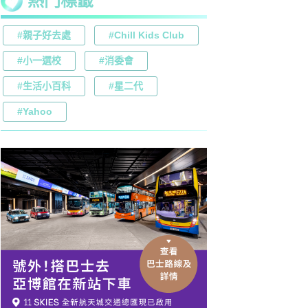
熱門標籤
#親子好去處
#Chill Kids Club
#小一選校
#消委會
#生活小百科
#星二代
#Yahoo