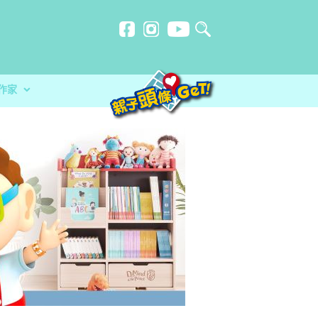
作家
計劃
忍刻意施
師HORLICK︰及早處
玩必讀！小卡車系列繪本 + 遊戲
？食安中心教路自製冷藏蔬菜做1步驟更
放榜指南 成為子女最堅實的後盾
陳震夏中學 擁抱AI新時代 科技啟發潛