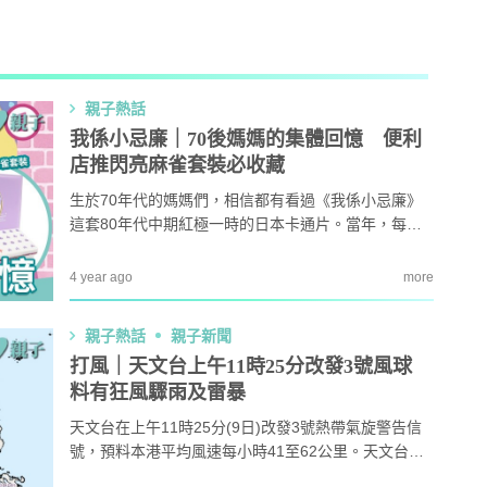
AI + 教
心理學家王凱瑞 (CARREY WONG)
親子熱話
我係小忌廉｜70後媽媽的集體回憶 便利
店推閃亮麻雀套裝必收藏
ALLIE保寶小教室
生於70年代的媽媽們，相信都有看過《我係小忌廉》
DR-MAX教材大王
這套80年代中期紅極一時的日本卡通片。當年，每個
平凡女生都有一個「夢想」，就是希望好像10歲小學
女生森澤優般擁有魔法，可以搖身一變成為台上漂亮
4 year ago
more
D MIND & THE PRINCE
的美少女。
親子熱話
親子新聞
更多作家
打風｜天文台上午11時25分改發3號風球
料有狂風驟雨及雷暴
天文台在上午11時25分(9日)改發3號熱帶氣旋警告信
號，預料本港平均風速每小時41至62公里。天文台呼
籲市民將容易被風吹倒的物件綁緊或搬入室內，遠離
教育攻略
親子玩樂
安樂窩
親子熱