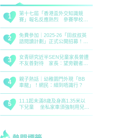
清明節｜兒童養生關鍵時期 中
救世軍田家
1
1
醫建議應以清補爲主 注意健脾
育、以「體
祛濕
學生齊參加
恐嚇式管教｜用恐懼教出來的
備戰測考｜
2
2
「乖巧」分分鐘會弄巧成拙？專
錯誤 留意
家建議正向管教5大關鍵
分機會
正向教育｜了解孩子情緒起伏沒
最新小學排名
3
3
難度！專家分享引導子女情緒降
排行榜！附
溫之法
訊
慈慧幼苗｜死記硬背只會揠苗助
大埔舊墟公立
4
4
長 專家分享提升幼兒記憶力5
領創新理財
大竅門
才兼備