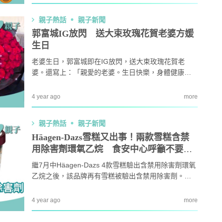
兒童圖書館，從恐龍繪本中了解恐龍知識。
親子熱話
親子新聞
郭富城IG放閃 送大束玫瑰花賀老婆方媛
生日
老婆生日，郭富城即在IG放閃，送大束玫瑰花賀老
婆。還寫上：「親愛的老婆。生日快樂，身體健康，
事事順利，心想事成。」方媛則回應：「幸福滿滿 謝
謝老公。」至於兩個女兒，就送上大大個kiss，相當溫
4 year ago
more
馨甜蜜。
親子熱話
親子新聞
Häagen-Dazs雪糕又出事！兩款雪糕含禁
用除害劑環氧乙烷 食安中心呼籲不要食
用
繼7月中Häagen-Dazs 4款雪糕驗出含禁用除害劑環氧
乙烷之後，該品牌再有雪糕被驗出含禁用除害劑。食
物環境衞生署食物安全中心已呼籲市民不要食用兩款
法國進口雪糕 (Häagen-Dazs比利時朱古力雪糕及曲奇
4 year ago
more
呍呢嗱雪糕)，因為有關產品可能受歐洲聯盟（歐盟）
禁用的除害劑環氧乙烷污染。呼籲業界如持有受影響