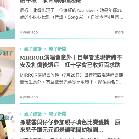
紹平壤 家世顯赫遭起底
最近，北韓出現了一位爆紅的YouTuber，她是年僅11
歲的小妹妹松雅（音譯，Song A）。自從今年4月首次
上載影片，至今已先後上載了5段短片，並已7,600人
訂閱。
4 year ago
more
親子熱話
親子新聞
MIRROR演唱會意外︱目擊者或現情緒不
安及創傷後遺症 紅十字會已收近百求助
MIRROR演唱會昨晚（7月28日）舉行第四場演唱會期
間發生意外，有巨型熒光幕從高處墮下，壓傷兩名Dan
cers。雖然現場立即熄燈並腰斬演唱會，但現場數萬
名觀眾目擊意外發生，現場不少人因而感到震驚與不
4 year ago
more
安。紅十字會已因應狀況啟動「Shall We Talk」心理
支援熱線，為有需要人士提供情緒支援，並同時向市
親子熱話
親子新聞
民提供4招助紓緩不安情緒。
孫慧雪與仔仔參加親子填色比賽獲獎 原
來兒子跟元元都是讀呢間幼稚園…