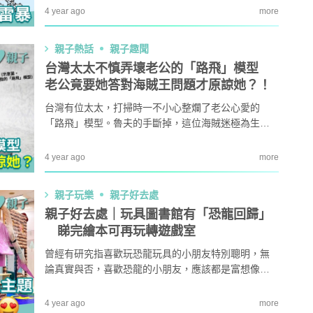
岸邊及停止所有水上活動。
4 year ago
more
本專家教家居防霉菌
第十七屆「香港盃外交知識競
1
扇擺位有技巧 這件
賽」報名反應熱烈 參賽學校學
親子熱話
親子趣聞
缺 ！
生人數再創歷史新高！
台灣太太不慎弄壞老公的「路飛」模型
｜洗碗後海綿上殘留
免費參加｜2025-26「田叔叔英
老公竟要她答對海賊王問題才原諒她？！
2
題？ 日本家居清潔大
語閱讀計劃」正式公開招募！累
！
積受惠達118,000家庭
台灣有位太太，打掃時一不小心整爛了老公心愛的
「路飛」模型。魯夫的手斷掉，這位海賊迷極為生
｜4大對付天花板+牆
女青研究近半SEN兒童家長曾遭
3
氣。她一直向老公道歉，最後他開出原諒老婆的條
 漂白水是抽濕除霉
不友善對待 家長︰望旁觀者包
件，就是要老婆回答10條關於《海賊王》的問題，只
容勿放上網公審
4 year ago
more
要她合格，就會原諒她。
開洗衣機前用一物浸
親子熱話｜幼稚園門外現「BB
4
然令白襪光潔如新？
車龍」！網民：細到唔識行？
親子玩樂
親子好去處
奇偏方
親子好去處｜玩具圖書館有「恐龍回歸」
｜塑膠保鮮盒洗極都
11.1起未滿8歲及身高1.35米以
睇完繪本可再玩轉遊戲室
5
分享3大除味法寶
下兒童 坐私家車須強制用兒童
曾經有研究指喜歡玩恐龍玩具的小朋友特別聰明，無
座椅
論真實與否，喜歡恐龍的小朋友，應該都是富想像力
的一群。近日全城掀起一片恐龍熱潮，家長們除了可
帶仔女去科學館進行兩日一夜探索之旅，亦可以到訪
4 year ago
more