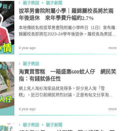
親子熱話
親子新聞
產品，應立即停止使用或出售。
拔萃男書院附屬小學｜羅錦麗校長將於兩
年後退休 來年學費升幅約2.7%
本地傳統名校拔萃男書院附屬小學昨日（1日）宣布羅
錦麗校長即將在2023-24學年後退休。羅校長為男拔附
小的創校校長，已服務了18年。同時，學校亦發通告
指來年學費將有所調整，升幅約2.7%，金額由1,200多
4 year ago
more
元至3,100多元不等。
親子熱話
淘寶買雪糕 一箱盛惠600蚊人仔 網民笑
指：有錢就係任性
網上見人淘衫淘家品就見得多，好少見人淘「雪
糕」，近日引起網民熱烈討論，正是有帖文分享淘寶
網購雪糕。帖文中指：「大陸啲雪糕真係唔會溶
㗎」，之後又更新：「其實係冷凍運輸，呢箱運費600
4 year ago
more
人仔。」
親子熱話
親子新聞