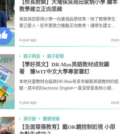
【校長對談】大埔保良局田家炳小學 繪本
教學建立正向思維
保良局田家炳小學一向重視品德培育，除了教導學生
愛己愛人，近年更致力推動正向教育，讓學生建立積
極的人生觀，勇敢面對成長的轉變和挑戰。
4 year ago
more
親子熱話
親子新聞
【學好英文】DR-Max英語教材成效顯
著 獲WIT中文大學專家審訂
本地兒童教材出版商DR-Max有多年編製英語教材的經
驗，其中的Electronic English一直深受家長和小朋友
歡迎。為了更切合小朋友的學習需要，DR-Max最近與
香港中文大學兒童雙語研究中心（Childhood Bilinguali
4 year ago
more
sm Research Centre）及童天教育（WIT Enterprises
Ltd）合作，將DR-Max英語教材E...
湊仔經
醫健爸媽
【全面發展教育】戴OK鏡控制近視 小朋