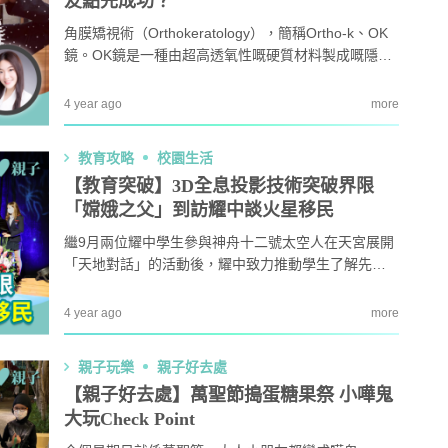
友點先成功？
角膜矯視術（Orthokeratology），簡稱Ortho-k、OK
鏡。OK鏡是一種由超高透氧性嘅硬質材料製成嘅隱形
眼鏡。小朋友臨瞓前戴上OK鏡，在睡眠8至10個小時
內，非手術性矯正視力療程配戴高透氧硬性隱形眼鏡
4 year ago
more
片將角膜弧度改變，暫時減低近視和散光，同時減緩
近視加深的速度。
教育攻略
校園生活
【教育突破】3D全息投影技術突破界限
「嫦娥之父」到訪耀中談火星移民
繼9月兩位耀中學生參與神舟十二號太空人在天宮展開
「天地對話」的活動後，耀中致力推動學生了解先進
科技，並首次透過高端科技展現出一場矚目盛典——
全息投影實時對話。
4 year ago
more
親子玩樂
親子好去處
【親子好去處】萬聖節搗蛋糖果祭 小嘩鬼
大玩Check Point