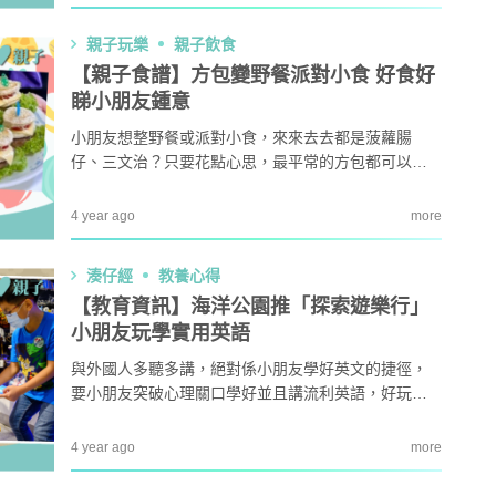
0年起已分階段於20所學校進行，提供合適的幼兒STE
M（科學、科技、工程及數學）教材，亦為家長和教師
親子玩樂
親子飲食
提供培訓和幼兒STEM資源，讓小朋友從遊戲中學習，
【親子食譜】方包變野餐派對小食 好食好
開心探索科技新領域...
睇小朋友鍾意
小朋友想整野餐或派對小食，來來去去都是菠蘿腸
仔、三文治？只要花點心思，最平常的方包都可以變
身「打卡」美食，更重要係家長可以同小朋友一齊動
手做！以下兩款親子食譜，可以俾家長參考。
4 year ago
more
湊仔經
教養心得
【教育資訊】海洋公園推「探索遊樂行」
小朋友玩學實用英語
與外國人多聽多講，絕對係小朋友學好英文的捷徑，
要小朋友突破心理關口學好並且講流利英語，好玩的
探索活動可以令小朋友增加學英文的動力。海洋公園
將於明年一月至四月舉辦充實又好玩的「探索遊樂
4 year ago
more
行」，由外籍和本地專業導師帶小朋友走訪本港社區
和海洋公園獨有設施，讓小朋友活用自我介紹、日常