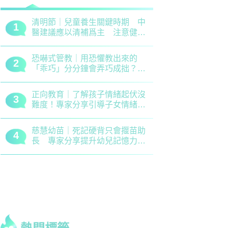
清明節｜兒童養生關鍵時期 中
救世軍田家
1
1
醫建議應以清補爲主 注意健脾
育、以「體
祛濕
學生齊參加
恐嚇式管教｜用恐懼教出來的
備戰測考｜
2
2
「乖巧」分分鐘會弄巧成拙？專
錯誤 留意
家建議正向管教5大關鍵
分機會
正向教育｜了解孩子情緒起伏沒
最新小學排名
3
3
難度！專家分享引導子女情緒降
排行榜！附
溫之法
訊
慈慧幼苗｜死記硬背只會揠苗助
大埔舊墟公立
4
4
長 專家分享提升幼兒記憶力5
領創新理財
大竅門
才兼備