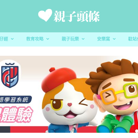
仔經
教育攻略
親子玩樂
安樂窩
駐站
新手爸媽
親子好去處
家庭置業
滋養童心
親子共讀
醫健爸媽
親子飲食
生活小百科
「大粒 MAC 教室」閱讀計劃及「語文的生命」書櫃捐贈
校園生活
家庭關係
親子玩意
香港小童群益會
升學指南
毛孩子
心測開箱
慈慧幼苗
殘酷虐兒｜5歲男童餓死虐待案 母判囚22年！官斥殘
育兒教養｜放下3C產品 讓孩子經歷
親子好去處｜8月消防
蔬菜貯存｜食前先好洗
育兒教養｜放下3C產
樂善堂梁銶琚學校（
教養心得
辰民爸爸
虐「泯滅良知」
安全
定STEAM教學成果