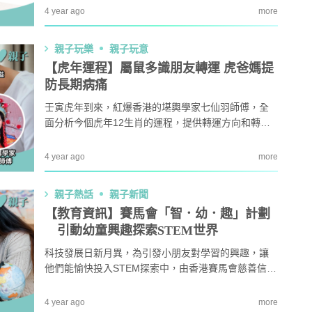
長的難題。以下繪本心理測驗或能幫助爸媽們更了解
4 year ago
more
子女不安感的來源，從而明白如何幫助他們。
本專家教家居防霉菌
第十七屆「香港盃外交知識競
1
扇擺位有技巧 這件
賽」報名反應熱烈 參賽學校學
親子玩樂
親子玩意
缺 ！
生人數再創歷史新高！
【虎年運程】屬鼠多識朋友轉運 虎爸媽提
｜洗碗後海綿上殘留
免費參加｜2025-26「田叔叔英
防長期病痛
2
題？ 日本家居清潔大
語閱讀計劃」正式公開招募！累
！
積受惠達118,000家庭
壬寅虎年到來，紅爆香港的堪輿學家七仙羽師傅，全
面分析今個虎年12生肖的運程，提供轉運方向和轉運
｜4大對付天花板+牆
女青研究近半SEN兒童家長曾遭
3
本地遊推介。今篇先介紹鼠、牛、虎運程，各位爸媽
 漂白水是抽濕除霉
不友善對待 家長︰望旁觀者包
可參考。
容勿放上網公審
4 year ago
more
開洗衣機前用一物浸
親子熱話｜幼稚園門外現「BB
4
然令白襪光潔如新？
車龍」！網民：細到唔識行？
親子熱話
親子新聞
奇偏方
【教育資訊】賽馬會「智．幼．趣」計劃
｜塑膠保鮮盒洗極都
11.1起未滿8歲及身高1.35米以
引動幼童興趣探索STEM世界
5
分享3大除味法寶
下兒童 坐私家車須強制用兒童
科技發展日新月異，為引發小朋友對學習的興趣，讓
座椅
他們能愉快投入STEM探索中，由香港賽馬會慈善信託
基金捐助，耀中幼教學院及職業訓練局合辦，為期三
年的幼兒教育項目賽馬會「智．幼．趣」計劃，於202
4 year ago
more