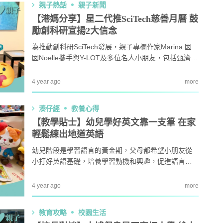
親子熱話
親子新聞
用品、計劃路線及飲食四大範疇的實用英語！
【港媽分享】星二代推SciTech慈善月曆 鼓
勵創科研宣揚2大信念
為推動創科研SciTech發展，親子專欄作家Marina 囡
囡Noelle攜手與Y-LOT及多位名人小朋友，包括甄濟嘉
(James)(甄子丹及汪詩詩之兒子)、鄭梓喬（Emma）
及鄭子謙（Evan）(鄭中基及余思敏之女兒及兒子) 、
4 year ago
more
翁容 (Uma)（蔣怡與翁狄森之女兒) 等，共同推出202
2年SciTech慈善月曆，迎接新一年的來臨。
湊仔經
教養心得
【教學貼士】幼兒學好英文靠一支筆 在家
輕鬆練出地道英語
幼兒階段是學習語言的黃金期，父母都希望小朋友從
小打好英語基礎，培養學習動機和興趣，促進語言發
展。玩是幼兒發展重要的啟蒙，也是學習的重要過
程，家長可通過輕鬆學習方法，教小朋友學識地道英
4 year ago
more
語。
教育攻略
校園生活