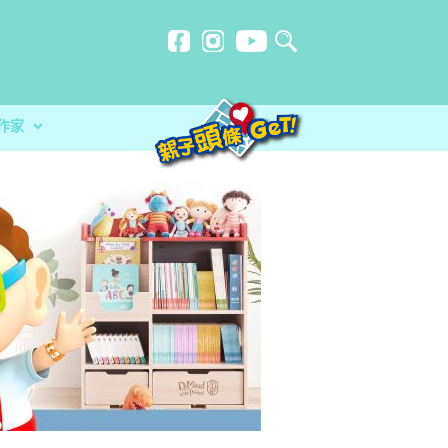
作家
計劃
忍刻意施
不一樣的暑假
防災應急活動 大玩攤位遊戲+綜合表演
？食安中心教路自製冷藏蔬菜做1步驟更
品 讓孩子經歷不一樣的暑假
分校）｜女教師奪行政長官卓越教學獎 肯