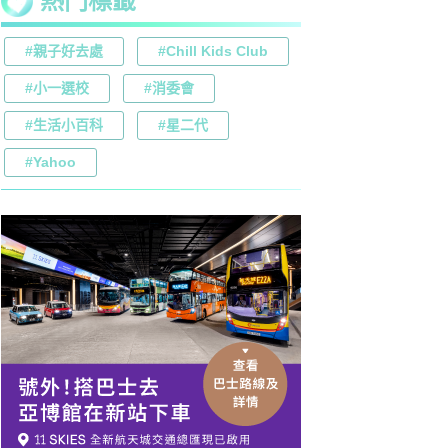
熱門標籤
#親子好去處
#Chill Kids Club
#小一選校
#消委會
#生活小百科
#星二代
#Yahoo