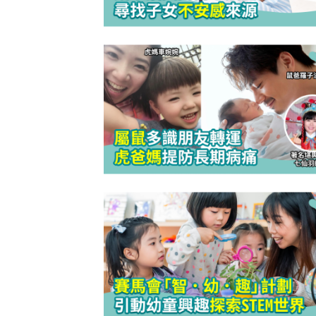
防潮濕｜日
1
小貼士 風
吸濕法寶不能
生活小百科
2
泡泡有無問
牌這樣回應
除霉菌貼士
3
身發霉方法
法寶？！
白襪救星｜
4
泡 成份天
另附日本神
清潔小貼士
5
有味 日本人