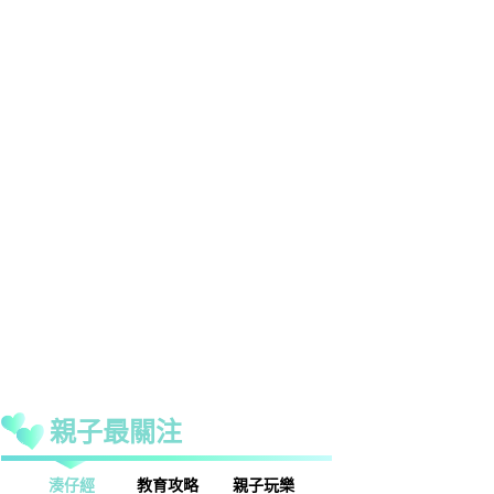
親子最關注
話
湊仔經
教育攻略
親子玩樂
安樂窩
親子熱話