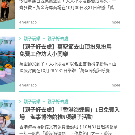
今個星期日就係萬聖節，大人小朋友都變成嘩鬼，一
齊狂歡。黃金海岸商場在10月30日及31日舉辦「萬聖
節搗蛋糖果祭」，啱晒小朋友。
4 year ago
more
親子玩樂
親子好去處
【親子好去處】萬聖節去山頂扮鬼扮馬
免費工作坊大小同樂
萬聖節又到了，大小朋友可以名正言順扮鬼扮馬。山
頂凌霄閣在10月28至31日舉辦「萬聖嘩鬼狂呼慶
典」，當中的萬聖節嘩鬼工作坊可以給大小朋友DIY南
瓜燈、畫和諧粉彩、聽「鬼」蹟故事等，一同玩轉萬
4 year ago
more
聖節！
親子玩樂
親子好去處
【親子好去處】「香港海運週」1日免費入
場 海事博物館推9項親子活動
香港海事博物館又有免費活動啦！10月31日起將會是
一年一度的「香港海運週」，作為節目之一，香港海