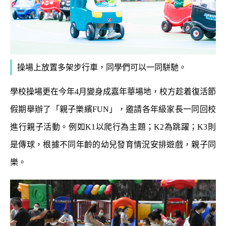
操場上放置多架步行車，同學們可以一同駢馳。
學校操場更在今年
4
月變身成嘉年華場地，校方趁着復活節
假期舉辦了「親子樂繽
FUN
」，邀請各年級家長一同回校
進行親子活動。例如
K1
以爬行為主題；
K2
為跳躍；
K3
則
是傳球，根據不同年齡的幼兒發育情況安排遊戲，親子同
樂。