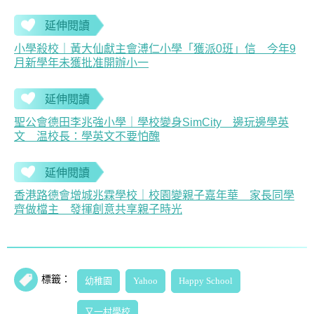
延伸閱讀
小學殺校｜黃大仙獻主會溥仁小學「獲派0班」信 今年9
月新學年未獲批准開辦小一
延伸閱讀
聖公會德田李兆強小學｜學校變身SimCity 邊玩邊學英
文 温校長：學英文不要怕醜
延伸閱讀
香港路德會增城兆霖學校｜校園變親子嘉年華 家長同學
齊做檔主 發揮創意共享親子時光
標籤：
幼稚園
Yahoo
Happy School
又一村學校