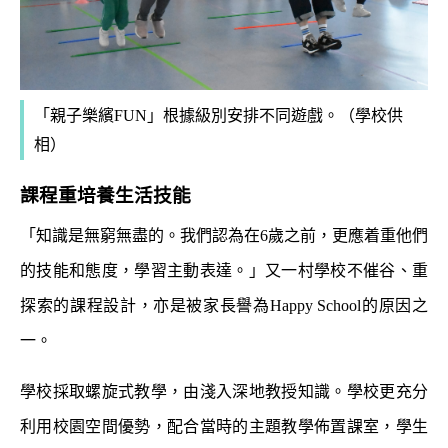
「親子樂繽
FUN
」
根據級別安排不同遊戲。（學校供
相）
課程重培養生活技能
「知識是無窮無盡的。我們認為在
6
歲之前，更應着重他們
的技能和態度，學習主動表達。」又一村學校不催谷、重
探索的課程設計，亦是被家長譽為
Happy School
的原因之
一。
學校採取螺旋式教學，由淺入深地教授知識。學校更充分
利用校園空間優勢，配合當時的主題教學佈置課室，學生