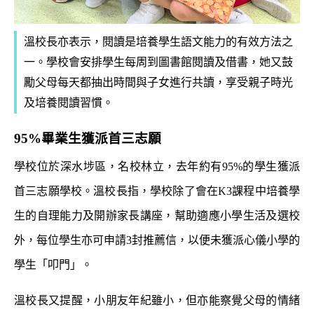
溫校長亦表示，閱讀是培養學生語文能力的有效方法之
一。學校會安排學生每周到圖書館閱讀及借書，她又鼓
勵父母每天都抽出時間與子女進行共讀，享受親子時光
及培養閱讀習慣。
95%
畢業生獲派首三志願
學校位於深水埗區，名校林立，去年約有
95%
的學生獲派
首三志願學校。溫校長指，學校除了會在
K3
課程中培養學
生的自理能力及開辦家長講座，幫助適應小學生活及選校
外，每位學生亦可申請
3
封推薦信，以便未獲派心儀小學的
學生「叩門」。
溫校長又提醒，小朋友年紀雖小，但亦能察覺父母的情緒