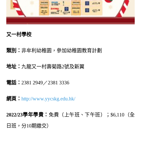
又一村學校
類別：
非牟利幼稚園，參加幼稚園教育計劃
地址：
九龍又一村壽菊路
2
號及新翼
電話：
2381 2949／2381 3336
網頁：
http://www.yycskg.edu.hk/
2022/23
學年學費：
免費（上午班、下午班）；
$6,110
（全
日班，分
10
期繳交）