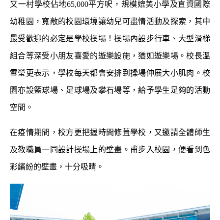
又一村學校佔地
65,000
平方呎，規模媲美小學及直資國際
幼稚園，寬敞的校園環境讓幼兒可盡情活動及探索，其中
最受歡迎的必定是學校操場！
操場內設
步行車、大型滑梯
組合等深受小朋友喜愛的遊樂設施，
猶如遊樂場。
校長溫
雪瑩更表示，學校
每天都會安排
到操場伸展大小肌肉。
校
園亦設籃球場、足球場及攀石場等，給予學生足夠的活動
空間
。
在疫情期間，校方更把握時間修葺學校，又邀請全體師生
及教職員一同設計操場上的壁畫。甫步入校園，便看到色
彩繽紛的壁畫，十分吸睛。