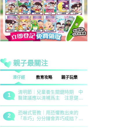
親子最關注
話
湊仔經
教育攻略
親子玩樂
安樂窩
親子熱話
清明節｜兒童養生關鍵時期 中
救世軍田家
1
1
醫建議應以清補爲主 注意健脾
育、以「體
祛濕
學生齊參加
恐嚇式管教｜用恐懼教出來的
備戰測考｜
2
2
「乖巧」分分鐘會弄巧成拙？專
錯誤 留意
家建議正向管教5大關鍵
分機會