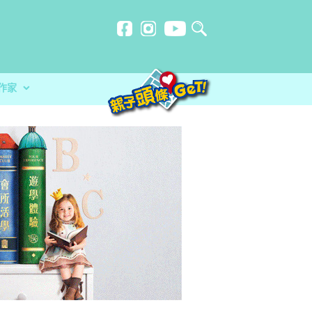
作家
計劃
忍刻意施
師HORLICK︰及早處
玩必讀！小卡車系列繪本 + 遊戲
？食安中心教路自製冷藏蔬菜做1步驟更
放榜指南 成為子女最堅實的後盾
分校）｜女教師奪行政長官卓越教學獎 肯