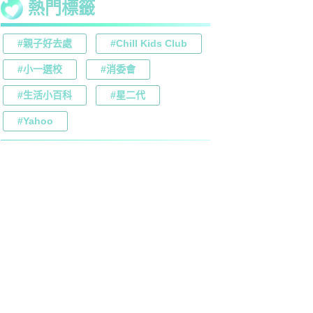
熱門標籤
#親子好去處
#Chill Kids Club
#小一選校
#消委會
#生活小百科
#星二代
#Yahoo