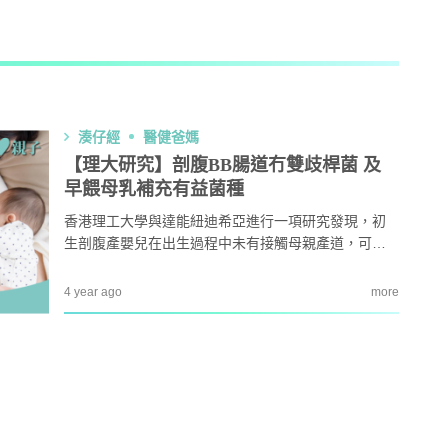
AI + 教
心理學家王凱瑞 (CARREY WONG)
湊仔經
醫健爸媽
ALLIE保寶小教室
【理大研究】剖腹BB腸道冇雙歧桿菌 及
早餵母乳補充有益菌種
DR-MAX教材大王
香港理工大學與達能紐迪希亞進行一項研究發現，初
生剖腹產嬰兒在出生過程中未有接觸母親產道，可能
D MIND & THE PRINCE
導致腸道內幾乎無雙歧桿菌的情況，遠低於順產嬰兒
水平。雙歧桿菌是一種可協助嬰幼兒建立良好免疫力
4 year ago
more
和保持腸道健康的益生菌種。有兒科醫生建議讓寶寶
更多作家
餵哺母乳，及早補充所需益生菌。