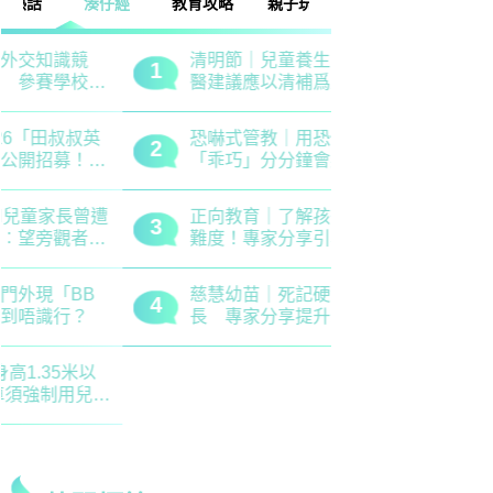
話
湊仔經
教育攻略
親子玩樂
安樂窩
親子熱話
清明節｜兒童養生關鍵時期 中
救世軍田家
1
1
醫建議應以清補爲主 注意健脾
育、以「體
祛濕
學生齊參加
恐嚇式管教｜用恐懼教出來的
備戰測考｜
2
2
「乖巧」分分鐘會弄巧成拙？專
錯誤 留意
家建議正向管教5大關鍵
分機會
正向教育｜了解孩子情緒起伏沒
最新小學排名
3
3
難度！專家分享引導子女情緒降
排行榜！附
溫之法
訊
慈慧幼苗｜死記硬背只會揠苗助
大埔舊墟公立
4
4
長 專家分享提升幼兒記憶力5
領創新理財
大竅門
才兼備