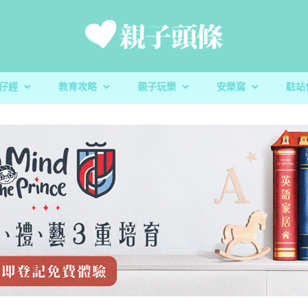
仔經
教育攻略
親子玩樂
安樂窩
駐站
新手爸媽
親子好去處
家庭置業
滋養童心
親子共讀
醫健爸媽
親子飲食
生活小百科
「大粒 MAC 教室」閱讀計劃及「語文的生命」書櫃捐贈
校園生活
家庭關係
親子玩意
香港小童群益會
升學指南
毛孩子
心測開箱
慈慧幼苗
殘酷虐兒｜5歲男童餓死虐待案 母判囚22年！官斥殘
家長健康｜湊仔引發周身痛症？物理治療
玩具圖書館｜車車迷必
蔬菜貯存｜食前先好洗
DSE放榜｜給家長的
樂善堂梁銶琚學校（
教養心得
辰民爸爸
虐「泯滅良知」
理肌肉骨骼問題
安全
定STEAM教學成果