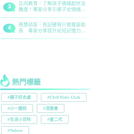
正向教育｜了解孩子情緒起伏沒
最新小學排名
3
3
難度！專家分享引導子女情緒降
排行榜！附
溫之法
訊
慈慧幼苗｜死記硬背只會揠苗助
大埔舊墟公立
4
4
長 專家分享提升幼兒記憶力5
領創新理財
大竅門
才兼備
熱門標籤
#親子好去處
#Chill Kids Club
#小一選校
#消委會
#生活小百科
#星二代
#Yahoo