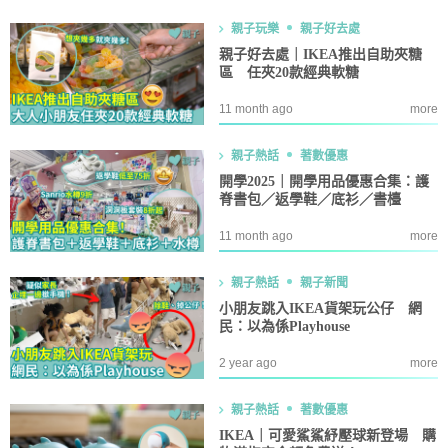
親子玩樂
親子好去處
親子好去處｜IKEA推出自助夾糖
區 任夾20款經典軟糖
11 month ago
more
親子熱話
著數優惠
開學2025｜開學用品優惠合集：護
脊書包／返學鞋／底衫／書檯
11 month ago
more
親子熱話
親子新聞
小朋友跳入IKEA貨架玩公仔 網
民：以為係Playhouse
2 year ago
more
親子熱話
著數優惠
IKEA｜可愛鯊鯊紓壓球新登場 購