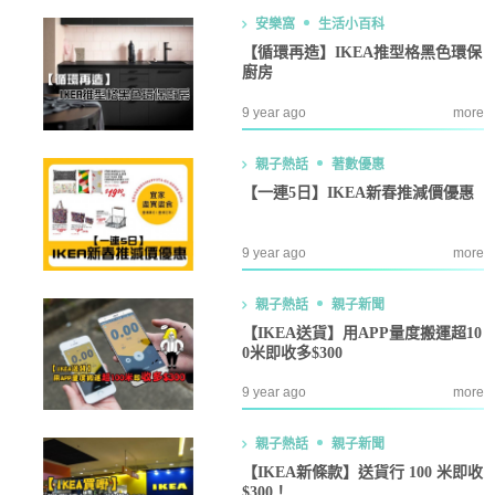
安樂窩
生活小百科
【循環再造】IKEA推型格黑色環保
廚房
9 year ago
more
親子熱話
著數優惠
【一連5日】IKEA新春推減價優惠
9 year ago
more
親子熱話
親子新聞
【IKEA送貨】用APP量度搬運超10
0米即收多$300
9 year ago
more
親子熱話
親子新聞
【IKEA新條款】送貨行 100 米即收
$300！