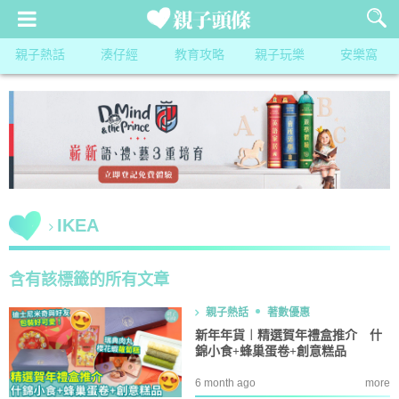
親子熱話
湊仔經
教育攻略
親子玩樂
安樂窩
IKEA
含有該標籤的所有文章
親子熱話
著數優惠
新年年貨︱精選賀年禮盒推介 什
錦小食+蜂巢蛋卷+創意糕品
6 month ago
more