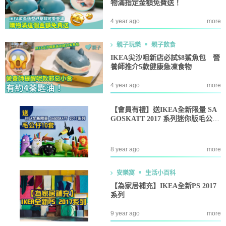
物滿指定金額免費送！
4 year ago
more
親子玩樂
親子飲食
IKEA尖沙咀新店必試$8鯊魚包 營
養師推介5款健康急凍食物
4 year ago
more
【會員有禮】送IKEA全新限量 SA
GOSKATT 2017 系列迷你版毛公仔
10套
8 year ago
more
安樂窩
生活小百科
【為家居補充】IKEA全新PS 2017
系列
9 year ago
more