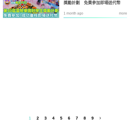
獎勵計劃 免費參加即場送代幣
1 month ago
more
1
2
3
4
5
6
7
8
9