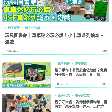
親子玩樂
親子好去處
玩具圖書館｜車車迷必玩必讀！小卡車系列繪本 +
遊戲
4 day ago
more
親子玩樂
親子玩意
親子手作｜暑假屋企做乜好？免費
勞作懶人包 落雨都可動手做
9 day ago
more
親子玩樂
親子好去處
親子好去處｜香港醫學博物館 暑
假辦「親子急救小達人」工作坊