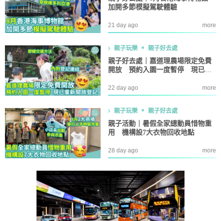
加開多節模擬駕駛體驗
21 day ago
more
親子玩樂
親子好去處
親子好去處｜嘉道理農場限定免費
開放 預約入園一度暫停 現已重
新開放登記
22 day ago
more
親子玩樂
親子好去處
親子活動｜暑假全家總動員惜物重
用 機構設7大衣物回收地點
28 day ago
more