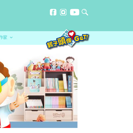
作家
贈計劃
忍刻意施
師HORLICK︰及早處
玩必讀！小卡車系列繪本 + 遊戲
洗？食安中心教路自製冷藏蔬菜做1步驟更
放榜指南 成為子女最堅實的後盾
分校）｜女教師奪行政長官卓越教學獎 肯