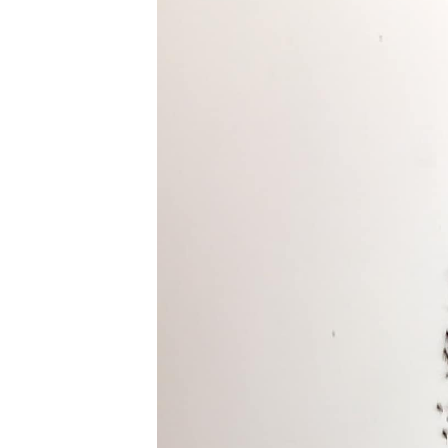
泡泡有無問
牌這樣回應
除霉菌貼士
3
身發霉方法
法寶？！
白襪救星｜
4
泡 成份天
另附日本神
清潔小貼士
5
有味 日本人