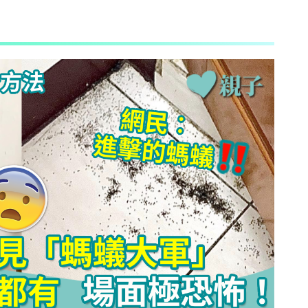
AI + 教
心理學家王凱瑞 (CARREY WONG)
ALLIE保寶小教室
DR-MAX教材大王
D MIND & THE PRINCE
更多作家