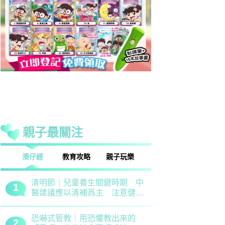
親子最關注
話
湊仔經
教育攻略
親子玩樂
安樂窩
親子熱話
清明節｜兒童養生關鍵時期 中
救世軍田家
1
1
醫建議應以清補爲主 注意健脾
育、以「體
祛濕
學生齊參加
恐嚇式管教｜用恐懼教出來的
備戰測考｜
2
2