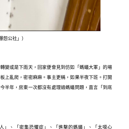
爆怨公社」）
一轉變或是下雨天，回家便會見到仿如「螞蟻大軍」的場
地板上亂爬，密密麻麻。事主更稱，如果半夜下班。打開
至今半年，房東一次都沒有處理過螞蟻問題，直言「到底
人」、「密集恐懼症」、「進擊的螞蟻」、「太噁心