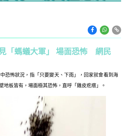
見「螞蟻大軍」 場面恐怖 網民
家中恐怖狀況，指「只要變天、下雨」，回家就會看到海
壁地板皆有，場面極其恐怖，直呼「雞皮疙瘩」。
教育攻略
親子玩樂
安樂窩
親子熱
本專家教家居防霉菌
第十七屆「香港盃外交知識競
1
扇擺位有技巧 這件
賽」報名反應熱烈 參賽學校學
缺 ！
生人數再創歷史新高！
｜洗碗後海綿上殘留
免費參加｜2025-26「田叔叔英
2