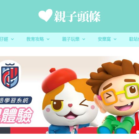
仔經
教育攻略
親子玩樂
安樂窩
駐站
新手爸媽
親子好去處
家庭置業
滋養童心
親子共讀
醫健爸媽
親子飲食
生活小百科
「大粒 MAC 教室」閱讀計劃及「語文的生命」書櫃捐
校園生活
家庭關係
親子玩意
香港小童群益會
升學指南
毛孩子
心測開箱
慈慧幼苗
殘酷虐兒｜5歲男童餓死虐待案 母判囚22年！官斥殘
家長健康｜湊仔引發周身痛症？物理治療
玩具圖書館｜車車迷必
蔬菜貯存｜食前先好
DSE放榜｜給家長的
樂善堂梁銶琚學校（
教養心得
辰民爸爸
虐「泯滅良知」
理肌肉骨骼問題
安全
定STEAM教學成果