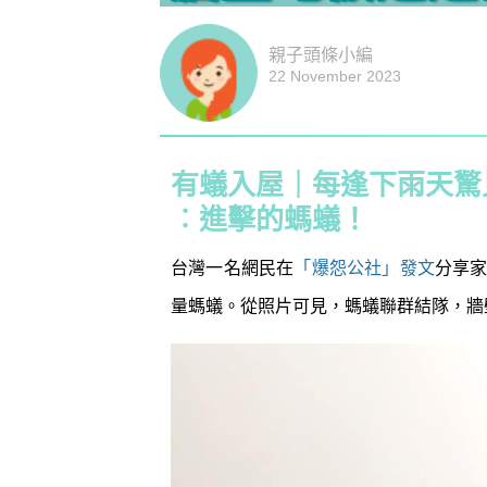
親子頭條小編
22 November 2023
有蟻入屋｜每逢下雨天驚
︰進擊的螞蟻！
台灣一名網民在
「爆怨公社」發文
分享
量螞蟻。從照片可見，螞蟻聯群結隊，牆
防潮濕｜日
1
小貼士 風
吸濕法寶不能
生活小百科
2