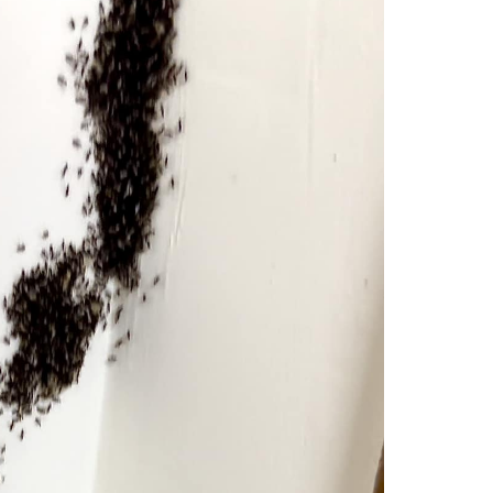
題？ 日本家居清潔大
語閱讀計劃」正式公開招募！累
！
積受惠達118,000家庭
｜4大對付天花板+牆
女青研究近半SEN兒童家長曾遭
3
 漂白水是抽濕除霉
不友善對待 家長︰望旁觀者包
容勿放上網公審
開洗衣機前用一物浸
親子熱話｜幼稚園門外現「BB
4
然令白襪光潔如新？
車龍」！網民：細到唔識行？
奇偏方
｜塑膠保鮮盒洗極都
11.1起未滿8歲及身高1.35米以
5
分享3大除味法寶
下兒童 坐私家車須強制用兒童
座椅