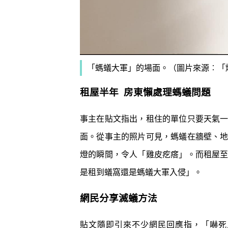
「螞蟻大軍」的場面。（圖片來源︰
「
租屋半年 房東懶處理螞蟻問題
事主在貼文指出，租住的單位只要天氣
面。從事主的照片可見，螞蟻在牆壁、
燈的瞬間，令人「雞皮疙瘩」。而租屋
是租到蟻窩還是螞蟻大軍入侵」。
網民分享滅蟻方法
貼文隨即引來不少網民回應指，「嚇死