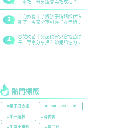
「乖巧」分分鐘會弄巧成拙？專
錯誤 留意
家建議正向管教5大關鍵
分機會
正向教育｜了解孩子情緒起伏沒
最新小學排名
3
3
難度！專家分享引導子女情緒降
排行榜！附
溫之法
訊
慈慧幼苗｜死記硬背只會揠苗助
大埔舊墟公立
4
4
長 專家分享提升幼兒記憶力5
領創新理財
大竅門
才兼備
熱門標籤
#親子好去處
#Chill Kids Club
#小一選校
#消委會
#生活小百科
#星二代