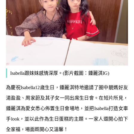
Isabella跟妹妹感情深厚。(影片截圖：鍾麗淇IG)
為慶祝Isabella12歲生日，鍾麗淇特地邀請了圈中靚媽好友
湯盈盈、周家蔚及其子女一同出席生日會。在短片所見，
鍾麗淇為愛女悉心佈置生日會場地，並把Isabella打造女車
手look，並以此作為生日蛋糕的主題。一家人還開心拍下
全家福，場面既開心又溫馨！