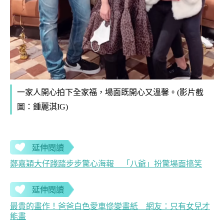
一家人開心拍下全家福，場面既開心又溫馨。(影片截
圖：鍾麗淇IG)
延伸閱讀
鄭嘉穎大仔踐踏步步驚心海報 「八爺」扮驚場面搞笑
延伸閱讀
最貴的畫作！爸爸白色愛車慘變畫紙 網友：只有女兒才
能畫