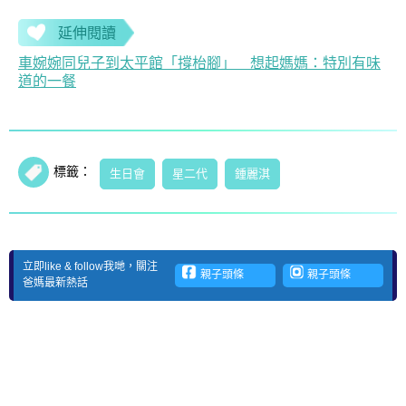
延伸閱讀
車婉婉同兒子到太平館「撐枱腳」 想起媽媽：特別有味
道的一餐
標籤：
生日會
星二代
鍾麗淇
立即like & follow我哋，關注
親子頭條
親子頭條
爸媽最新熱話