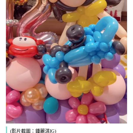
(影片截圖：鍾麗淇IG)