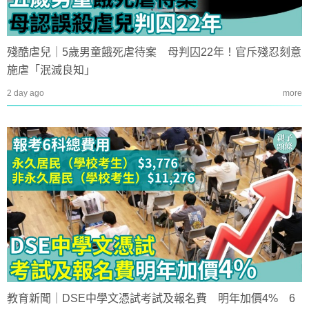
殘酷虐兒｜5歲男童餓死虐待案 母判囚22年！官斥殘忍刻意
施虐「泯滅良知」
2 day ago
more
教育新聞｜DSE中學文憑試考試及報名費 明年加價4% 6