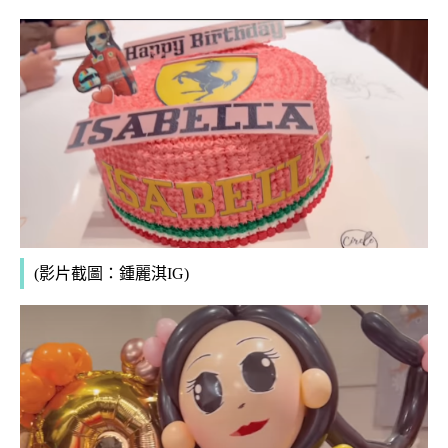
(影片截圖：鍾麗淇IG)