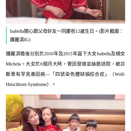
Isabella開心跟父母好友一同慶祝12歲生日。(影片截圖：
鍾麗淇IG)
鍾麗淇婚後分別於2010年及2015年誕下大女Isabella及細女
Michela。大女於6個月大時，曾因發燒並抽筋送院，被診
斷患有罕見基因病—「四號染色體缺損綜合症」（Wolf-
Hirschhorn Syndrome）。