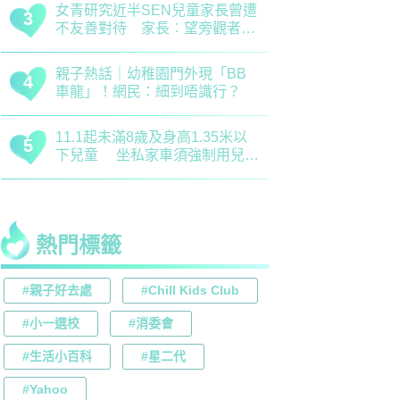
正向教育｜了解孩子情緒起伏沒
最新小學排名
3
3
難度！專家分享引導子女情緒降
排行榜！附
溫之法
訊
慈慧幼苗｜死記硬背只會揠苗助
大埔舊墟公立
4
4
長 專家分享提升幼兒記憶力5
領創新理財
大竅門
才兼備
熱門標籤
#親子好去處
#Chill Kids Club
#小一選校
#消委會
#生活小百科
#星二代
#Yahoo