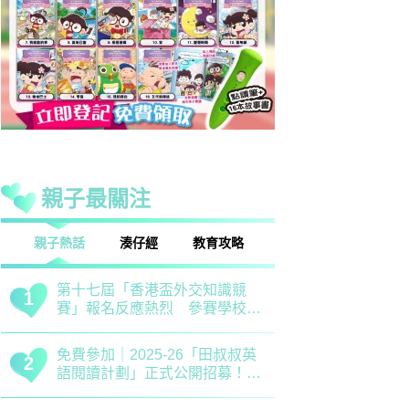
親子最關注
話
湊仔經
教育攻略
親子玩樂
安樂窩
親子熱話
清明節｜兒童養生關鍵時期 中
救世軍田家
1
1
醫建議應以清補爲主 注意健脾
育、以「體
祛濕
學生齊參加
恐嚇式管教｜用恐懼教出來的
備戰測考｜
2
2
「乖巧」分分鐘會弄巧成拙？專
錯誤 留意
家建議正向管教5大關鍵
分機會