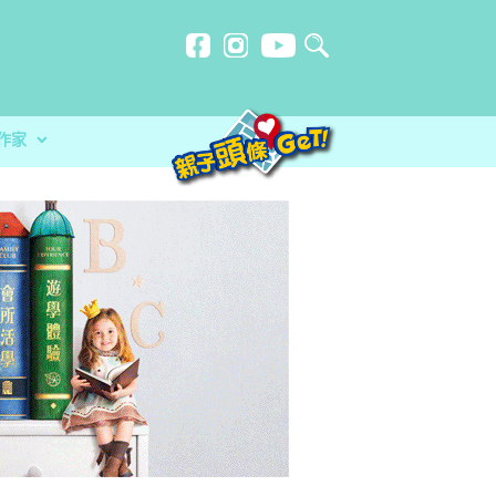
作家
計劃
忍刻意施
在暑假保持學習動力與健康體
玩必讀！小卡車系列繪本 + 遊戲
？食安中心教路自製冷藏蔬菜做1步驟更
幫手？讓小朋友在暑假保持學習動力與健康體
分校）｜女教師奪行政長官卓越教學獎 肯