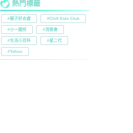
熱門標籤
#親子好去處
#Chill Kids Club
#小一選校
#消委會
#生活小百科
#星二代
#Yahoo