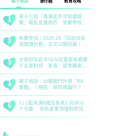
話
湊仔經
教育攻略
親子玩樂
安樂窩
親子熱話
清明節｜兒童養生關鍵時期 中
救世軍田家
1
1
醫建議應以清補爲主 注意健脾
育、以「體
祛濕
學生齊參加
恐嚇式管教｜用恐懼教出來的
備戰測考｜
2
2
「乖巧」分分鐘會弄巧成拙？專
錯誤 留意
家建議正向管教5大關鍵
分機會
正向教育｜了解孩子情緒起伏沒
最新小學排名
3
3
難度！專家分享引導子女情緒降
排行榜！附
溫之法
訊
慈慧幼苗｜死記硬背只會揠苗助
大埔舊墟公立
4
4
長 專家分享提升幼兒記憶力5
領創新理財
大竅門
才兼備