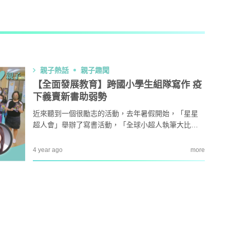
AI + 教
心理學家王凱瑞 (CARREY WONG)
親子熱話
親子趣聞
ALLIE保寶小教室
【全面發展教育】跨國小學生組隊寫作 疫
下義賣新書助弱勢
DR-MAX教材大王
近來聽到一個很勵志的活動，去年暑假開始，「星星
超人會」舉辦了寫書活動，「全球小超人執筆大比拼
D MIND & THE PRINCE
比賽」正式開始舉辦，此項目全稱為 「全球小超人執
筆大比拼」。通過三地（加拿大、內地和香港）的兒
4 year ago
more
童共同網上集體學習和討論，從而提升語言表達能
更多作家
力，認識多元化文化和擴闊眼光。