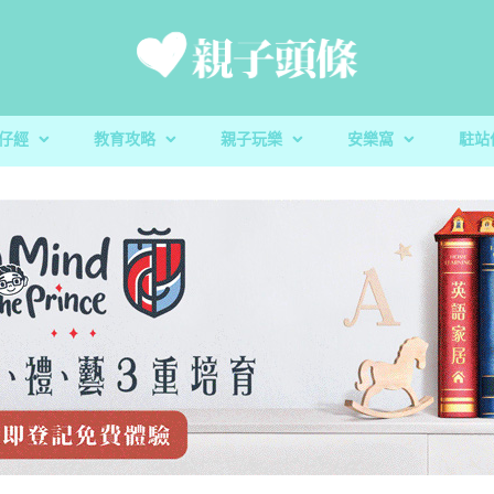
仔經
教育攻略
親子玩樂
安樂窩
駐站
新手爸媽
親子好去處
家庭置業
滋養童心
親子共讀
醫健爸媽
親子飲食
生活小百科
「大粒 MAC 教室」閱讀計劃及「語文的生命」書櫃捐贈
校園生活
家庭關係
親子玩意
香港小童群益會
升學指南
毛孩子
心測開箱
慈慧幼苗
殘酷虐兒｜5歲男童餓死虐待案 母判囚22年！官斥殘
AI世代｜AI都可以幫手？讓小朋友
玩具圖書館｜車車迷必
蔬菜貯存｜食前先好洗
AI世代｜AI都可以
樂善堂梁銶琚學校（
教養心得
辰民爸爸
虐「泯滅良知」
魄
安全
魄
定STEAM教學成果