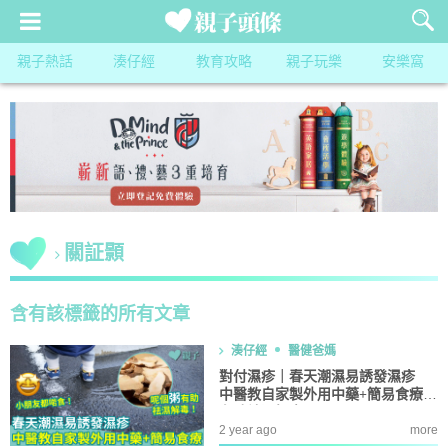
親子熱話
湊仔經
教育攻略
親子玩樂
安樂窩
關証顥
含有該標籤的所有文章
湊仔經
醫健爸媽
對付濕疹｜春天潮濕易誘發濕疹
中醫教自家製外用中藥+簡易食療
有助祛濕解毒！
2 year ago
more