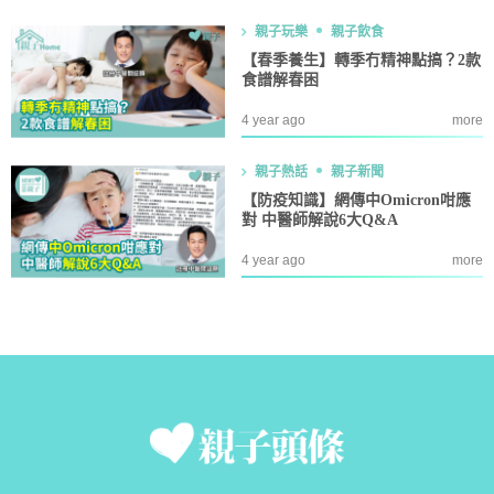
親子玩樂
親子飲食
【春季養生】轉季冇精神點搞？2款
食譜解春困
4 year ago
more
親子熱話
親子新聞
【防疫知識】網傳中Omicron咁應
對 中醫師解說6大Q&A
4 year ago
more