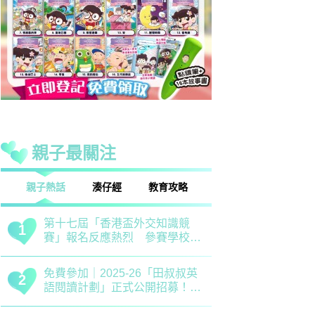
親子最關注
話
湊仔經
教育攻略
親子玩樂
安樂窩
親子熱話
清明節｜兒童養生關鍵時期 中
救世軍田家
1
1
醫建議應以清補爲主 注意健脾
育、以「體
祛濕
學生齊參加
恐嚇式管教｜用恐懼教出來的
備戰測考｜
2
2
「乖巧」分分鐘會弄巧成拙？專
錯誤 留意
家建議正向管教5大關鍵
分機會