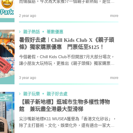
而傷腦筋。今次為大家推介一個親子新熱點，是位於1
1 SKIES的全新親子遊樂場SKY PlayPark。佔地22,00
0呎的SKY PlayPark以環保創新為主題，設有二次元創
2 year ago
more
作體驗館，當中玩樂設施以再生物料建造，讓小朋友
自主探索及創作，刺激多元感官發展。今次《親子頭
親子熱話
著數優惠
條》會員更可以優惠價率先試玩！
暑假好去處︱Chill Kids Club X《親子頭
條》獨家購票優惠 門票低至$125！
今個暑假，Chill Kids Club不但開放7月大部分場次，
讓小朋友大玩特玩，更推出《親子頭條》獨家購票優
惠，低至$125即可購買門票。
3 year ago
more
教育攻略
親子玩樂
安樂窩
親子熱
親子玩樂
親子好去處
本專家教家居防霉菌
第十七屆「香港盃外交知識競
1
扇擺位有技巧 這件
賽」報名反應熱烈 參賽學校學
【親子新地標】逛城市生物多樣性博物
缺 ！
生人數再創歷史新高！
館 兼玩盡全港最大型滑梯
｜洗碗後海綿上殘留
免費參加｜2025-26「田叔叔英
2
尖沙嘴新地標K11 MUSEA獲譽為「香港文化矽谷」，
題？ 日本家居清潔大
語閱讀計劃」正式公開招募！累
除了主打藝術、文化、娛樂化外，還有適合一家大小
！
積受惠達118,000家庭
的元素，可以玩足一天，家長不妨在假日帶小朋友來