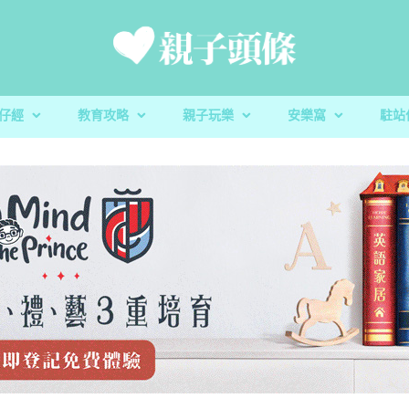
仔經
教育攻略
親子玩樂
安樂窩
駐站
新手爸媽
親子好去處
家庭置業
滋養童心
親子共讀
醫健爸媽
親子飲食
生活小百科
「大粒 MAC 教室」閱讀計劃及「語文的生命」書櫃捐贈
校園生活
家庭關係
親子玩意
香港小童群益會
升學指南
毛孩子
心測開箱
慈慧幼苗
殘酷虐兒｜5歲男童餓死虐待案 母判囚22年！官斥殘
育兒教養｜放下3C產品 讓孩子經歷
親子好去處｜8月消防
蔬菜貯存｜食前先好洗
育兒教養｜放下3C產
樂善堂梁銶琚學校（
教養心得
辰民爸爸
虐「泯滅良知」
安全
定STEAM教學成果