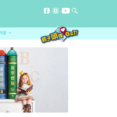
作家
計劃
忍刻意施
不一樣的暑假
防災應急活動 大玩攤位遊戲+綜合表演
？食安中心教路自製冷藏蔬菜做1步驟更
品 讓孩子經歷不一樣的暑假
分校）｜女教師奪行政長官卓越教學獎 肯