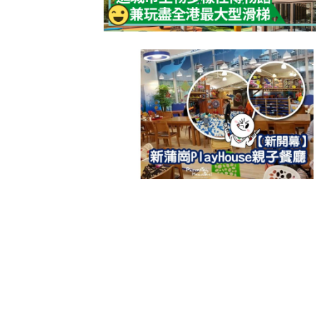
除霉菌貼士
3
身發霉方法
法寶？！
白襪救星｜
4
泡 成份天
另附日本神
清潔小貼士
5
有味 日本人