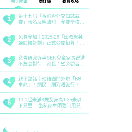
熱話
湊仔經
教育攻略
親子玩樂
安樂窩
親子熱
競
清明節｜兒童養生關鍵時期 中
救世軍
1
1
校學
醫建議應以清補爲主 注意健脾
育、以
祛濕
學生齊
叔英
恐嚇式管教｜用恐懼教出來的
備戰測
2
2
！累
「乖巧」分分鐘會弄巧成拙？專
錯誤 
家建議正向管教5大關鍵
分機會
曾遭
正向教育｜了解孩子情緒起伏沒
最新小
3
3
者包
難度！專家分享引導子女情緒降
排行榜
溫之法
訊
B
慈慧幼苗｜死記硬背只會揠苗助
大埔舊
4
4
？
長 專家分享提升幼兒記憶力5
領創新
大竅門
才兼備
以
兒童