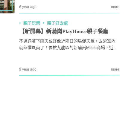
｜4大對付天花板+牆
女青研究近半SEN兒童家長曾遭
個寓教於樂親子遊。 放電篇 K11 MUSEA有兩條全港
3
6 year ago
more
 漂白水是抽濕除霉
不友善對待 家長︰望旁觀者包
最大型造型滑梯，小朋友不可錯過。位於天台花園Boh
容勿放上網公審
emian Garden內的Peacock Playground有特別訂製的
親子玩樂
親子好去處
開洗衣機前用一物浸
親子熱話｜幼稚園門外現「BB
遊樂設施，最矚...
4
然令白襪光潔如新？
車龍」！網民：細到唔識行？
【新開幕】新蒲崗PlayHouse親子餐廳
奇偏方
不過遇著下雨天或好像近兩日的局促天氣，去返室內
｜塑膠保鮮盒洗極都
11.1起未滿8歲及身高1.35米以
就無懼風雨了！位於九龍區的新蒲崗Mikiki商場，近日
5
分享3大除味法寶
下兒童 坐私家車須強制用兒童
就新開一間親子餐廳PlayHouse，住在九龍區的朋友以
座椅
後又多一個「就腳」的室內親子好去處喇！ 進入遊樂
區前要先脫鞋並穿上襪子，若沒有穿上襪子前來可以
9 year ago
more
付$10即場購買。 現場亦設有儲物櫃供家長使用，租
金為$10(另付$40按金) 來自...