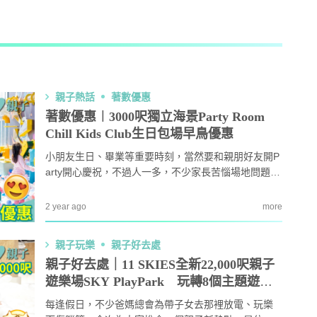
AI + 教
心理學家王凱瑞 (CARREY WONG)
親子熱話
著數優惠
ALLIE保寶小教室
著數優惠︱3000呎獨立海景Party Room
Chill Kids Club生日包場早鳥優惠
DR-MAX教材大王
小朋友生日、畢業等重要時刻，當然要和親朋好友開P
arty開心慶祝，不過人一多，不少家長苦惱場地問題，
D MIND & THE PRINCE
Chill Kids Club現時推出生日會場地包場優惠，不只地
方夠大，大人可以輕鬆閒聊；更有足夠遊樂設施讓小
2 year ago
more
朋友大玩特玩，加上3000呎獨立海景Party Room影
更多作家
相，難怪大受家長歡迎，藝人陳敏之及Coffee林芊妤
親子玩樂
親子好去處
都包場為仔仔大搞生日會，即睇包場優惠詳情...
親子好去處｜11 SKIES全新22,000呎親子
遊樂場SKY PlayPark 玩轉8個主題遊樂
設施+限定主題打卡區！
每逢假日，不少爸媽總會為帶子女去那裡放電、玩樂