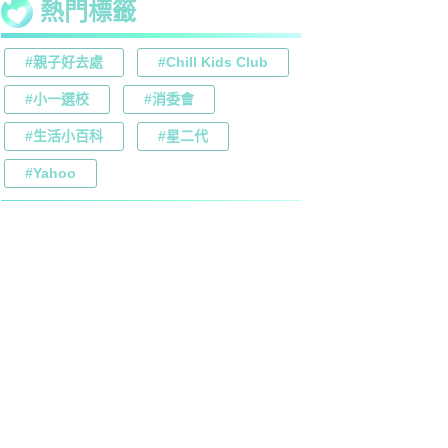
熱門標籤
#親子好去處
#Chill Kids Club
#小一選校
#消委會
#生活小百科
#星二代
#Yahoo