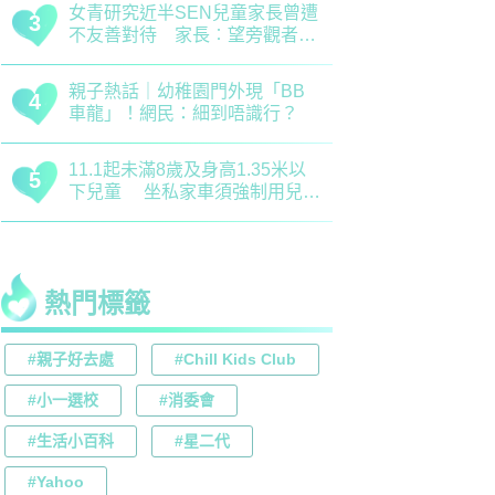
正向教育｜了解孩子情緒起伏沒
最新小學排名
3
3
難度！專家分享引導子女情緒降
排行榜！附
溫之法
訊
慈慧幼苗｜死記硬背只會揠苗助
大埔舊墟公立
4
4
長 專家分享提升幼兒記憶力5
領創新理財
大竅門
才兼備
熱門標籤
#親子好去處
#Chill Kids Club
#小一選校
#消委會
#生活小百科
#星二代
#Yahoo