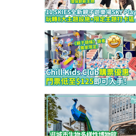
防潮濕｜日
1
小貼士 風
吸濕法寶不能
生活小百科
2
泡泡有無問
牌這樣回應