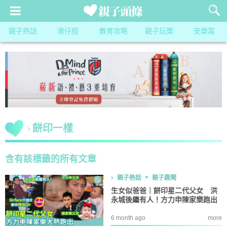
親子熱話
湊仔經
教育攻略
親子玩樂
安樂窩
餅印一樣
含有該標籤的所有文章
親子熱話
親子趣聞
生女似爸爸｜餅印星二代父女 洪
永城後繼有人！方力申陳家樂跑出
6 month ago
more