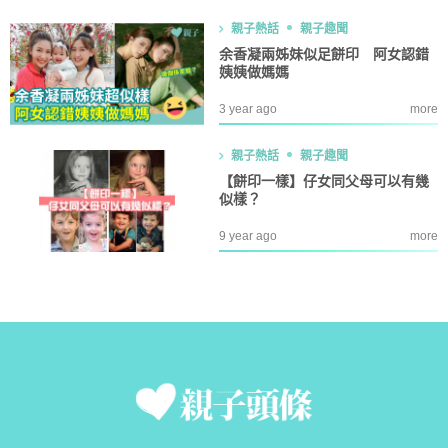
親子熱話
親子趣聞
余香凝兩姊妹似足餅印 阿女認錯
姨姨做媽媽
3 year ago
more
親子熱話
親子趣聞
【餅印一樣】仔女同父母可以有幾
似樣？
9 year ago
more