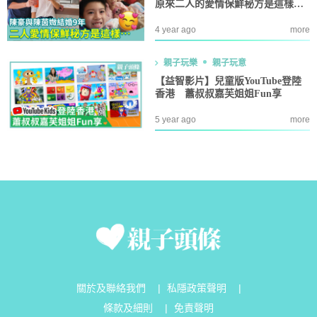
原來二人的愛情保鮮秘方是這樣…
4 year ago
more
親子玩樂
親子玩意
【益智影片】兒童版YouTube登陸
香港 蕭叔叔嘉芙姐姐Fun享
5 year ago
more
關於及聯絡我們
|
私隱政策聲明
|
條款及細則
|
免責聲明