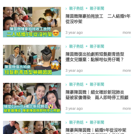
親子熱話
親子新聞
陳茵媺陳豪拍拖放工 二人結婚9年
從沒吵架
3 year ago
more
親子熱話
親子新聞
陳茵媺復出拍劇剪短髮剷青造型
遭女兒嫌棄：點解咁似男仔嘅？
3 year ago
more
親子熱話
親子新聞
陳豪陳茵媺｜細女確診新冠肺炎
疑被家傭傳染 兩人即時停工照顧
3 year ago
more
親子熱話
親子新聞
陳豪與陳茵媺｜結婚9年從沒吵架