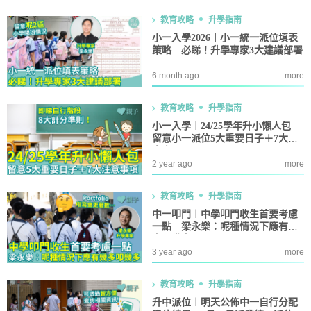
教育攻略
升學指南
小一入學2026｜小一統一派位填表
策略 必睇！升學專家3大建議部署
6 month ago
more
教育攻略
升學指南
小一入學︱24/25學年升小懶人包
留意小一派位5大重要日子＋7大注
意事項
2 year ago
more
教育攻略
升學指南
中一叩門︱中學叩門收生首要考慮
一點 梁永樂：呢種情況下應有幾
多叩幾多
3 year ago
more
教育攻略
升學指南
升中派位︱明天公佈中一自行分配