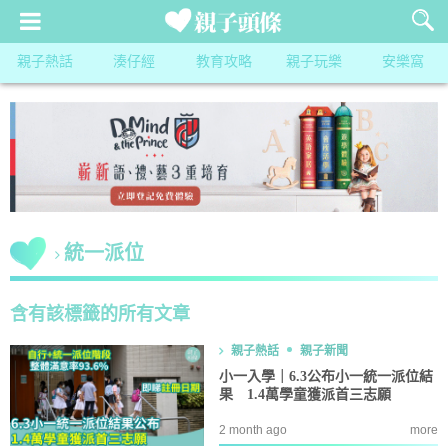
親子熱話
湊仔經
教育攻略
親子玩樂
安樂窩
統一派位
含有該標籤的所有文章
親子熱話
親子新聞
小一入學｜6.3公布小一統一派位結
果 1.4萬學童獲派首三志願
2 month ago
more