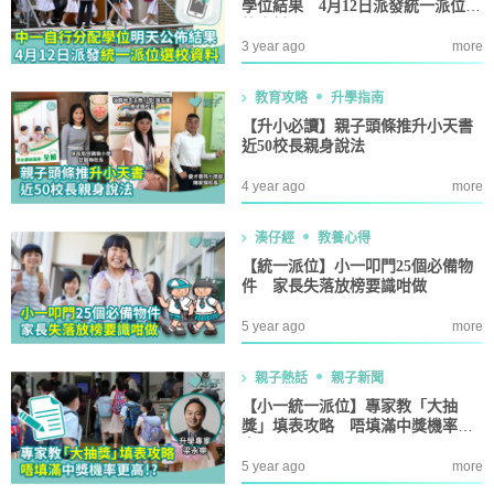
學位結果 4月12日派發統一派位選
校資料
3 year ago
more
教育攻略
升學指南
【升小必讀】親子頭條推升小天書
近50校長親身說法
4 year ago
more
湊仔經
教養心得
【統一派位】小一叩門25個必備物
件 家長失落放榜要識咁做
5 year ago
more
親子熱話
親子新聞
【小一統一派位】專家教「大抽
獎」填表攻略 唔填滿中獎機率更
高!?
5 year ago
more