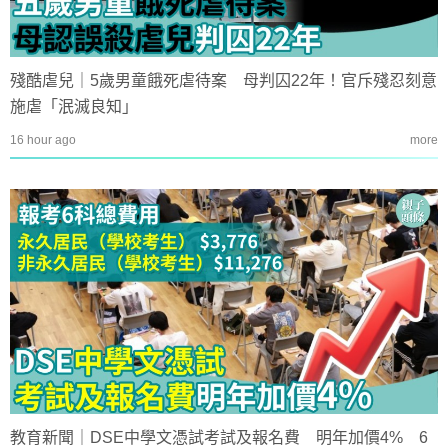
殘酷虐兒｜5歲男童餓死虐待案 母判囚22年！官斥殘忍刻意
施虐「泯滅良知」
16 hour ago
more
教育新聞｜DSE中學文憑試考試及報名費 明年加價4% 6