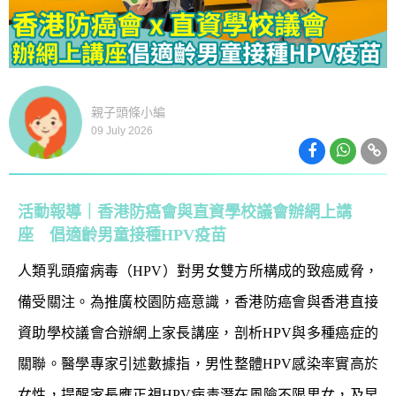
親子頭條小編
09 July 2026
活動報導｜香港防癌會與直資學校議會辦網上講
座 倡適齡男童接種HPV疫苗
人類乳頭瘤病毒（HPV）對男女雙方所構成的致癌威脅，
備受關注。為推廣校園防癌意識，香港防癌會與香港直接
資助學校議會合辦網上家長講座，剖析HPV與多種癌症的
關聯。醫學專家引述數據指，男性整體HPV感染率實高於
女性，提醒家長應正視HPV病毒潛在風險不限男女，及早