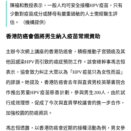
陳福和教授表示，一般人均可安全接種HPV疫苗，只有
少數對疫苗成分或酵母有嚴重過敏的人士需經醫生評
估。 （機構提供）
香港防癌會倡將男生納入疫苗常規資助
主辦今次網上講座的香港防癌會，積極推動子宮頸癌及其
他因感染HPV而引致的癌症預防工作。該會總幹事馮志恒
表示，協會致力糾正大眾以為「HPV疫苗只為女性而設」
的謬誤。她提及，香港防癌會去年與直資男校英華書院合
作推出男童HPV疫苗慈善計劃，參與男生200人，由於試
行成效理想，促成了今次與直資學校議會的進一步合作，
加強校園的防癌資訊。
馮志恒透露，以香港防癌會近期的接種活動為例，男女參