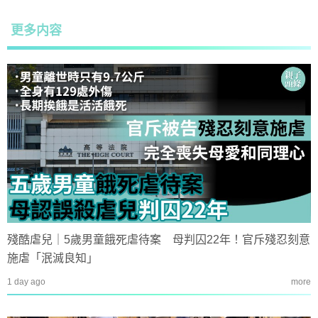
更多内容
殘酷虐兒｜5歲男童餓死虐待案 母判囚22年！官斥殘忍刻意
施虐「泯滅良知」
1 day ago
more