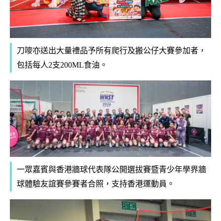
刀嘜亦送出大量禮品予所有爬行及搬公仔大賽參加者，
包括每人2支200ML食油。
一眾嘉賓與香港牆球代表隊公開選拔賽暨青少年學界牆
球體驗友誼賽參賽者合照，支持香港運動員。