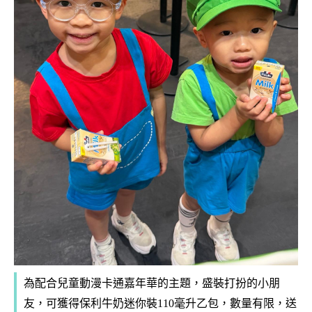
為配合兒童動漫卡通嘉年華的主題，盛裝打扮的小朋
友，可獲得保利牛奶迷你裝110毫升乙包，數量有限，送