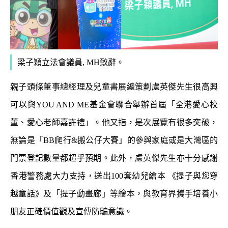
梁子穎立法會議員, MH致辭。
親子頭條董事總經理及兒童書展總策劃盧英傑先生很高興
可以與YOU AND ME基金會聯合舉辦首屆「全港愛心校
董、愛心老師嘉許禮」。他又指，是次展覽有很多突破，
無論是「BB爬行&搬公仔大賽」的參與家庭或是大灣區的
門票登記數量都超乎預期。此外，盧英傑先生亦十分感謝
香港警務處大力支持，送出100套
幼兒繪本 《提子與您穿
越童話》及「提子動畫廊」等繪本
，與教育界攜手培養小
朋友正確價值觀及宣傳防騙意識。