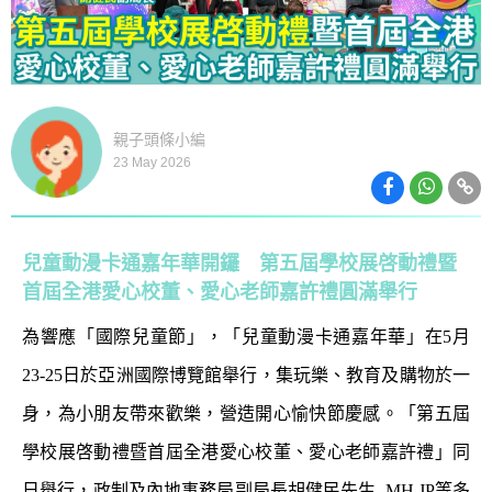
親子頭條小編
23 May 2026
兒童動漫卡通嘉年華開鑼 第五屆學校展啓動禮暨
首屆全港愛心校董、愛心老師嘉許禮圓滿舉行
為響應「國際兒童節」，「兒童動漫卡通嘉年華」在5月
23-25日於亞洲國際博覽館舉行，集玩樂、教育及購物於一
身，為小朋友帶來歡樂，營造開心愉快節慶感。「第五屆
學校展啓動禮暨首屆全港愛心校董、愛心老師嘉許禮」同
日舉行，政制及內地事務局副局長胡健民先生, MH,JP等多