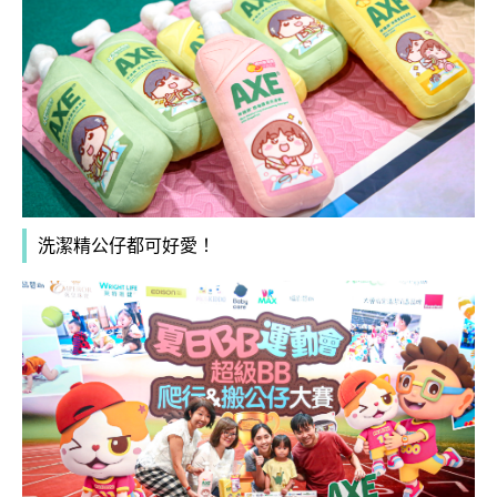
洗潔精公仔都可好愛！