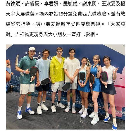
黄德斌、許俊豪、李君妍、羅毓儀、謝東閔、王淑雯及楊
天宇大展球藝。場內亦設15分鐘免費匹克球體驗，並有教
練從旁指導，讓小朋友輕鬆享受匹克球樂趣。「大家減
齡」吉祥物更現身與大小朋友一齊打卡影相。