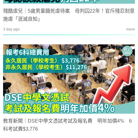
殘酷虐兒｜5歲男童餓死虐待案 母判囚22年！官斥殘忍刻意
施虐「泯滅良知」
3 day ago
more
教育新聞｜DSE中學文憑試考試及報名費 明年加價4% 6
科考試費$3,776