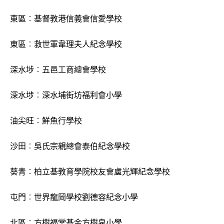
東區︰基督教港信義會信愛學校
東區︰救世軍韋理夫人紀念學校
深水埗︰五邑工商總會學校
深水埗︰深水埔街坊福利會小學
油尖旺︰鮮魚行學校
沙田︰吳氏宗親總會泰伯紀念學校
葵青︰柏立基教育學院校友會盧光輝紀念學校
屯門︰世界龍岡學校劉德容紀念小學
北區︰方樹福堂基金方樹泉小學